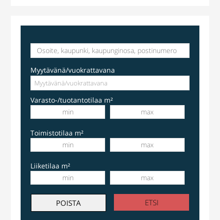
Myytävänä/vuokrattavana
Varasto-/tuotantotilaa m²
Toimistotilaa m²
Liiketilaa m²