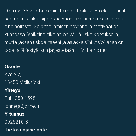
Olen nyt 36 vuotta toiminut kiinteistöalalla. En ole tottunut
saamaan kuukausipalkkaa vaan jokainen kuukausi alkaa
aina nollasta. Se pitää ihmisen nöyränä ja motivaation
kunnossa. Vaikeina aikoina on välillä usko koetuksella,
mutta jaksan uskoa itseeni ja asiakkaisiini. Asioillahan on
tapana järjestyä, kun järjestetään. – M. Lampinen-
PIHATILAA
,
Toimistotila
,
Tuotantotila
,
varastotila
,
Showroom
Osoite
Tehtaantie 1, Vihti, Suomi
Ylätie 2,
16450 Mallusjoki
Yhteys
Puh.
050-1598
jonne(at)jonne.fi
Y-tunnus
0925210-8
Tietosuojaseloste