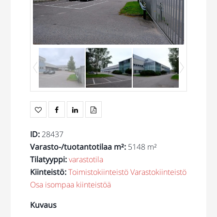
ID
:
28437
Varasto-/tuotantotilaa m²
:
5148 m²
Tilatyyppi
:
varastotila
Kiinteistö
:
Toimistokiinteistö
Varastokiinteistö
Osa isompaa kiinteistöä
Kuvaus