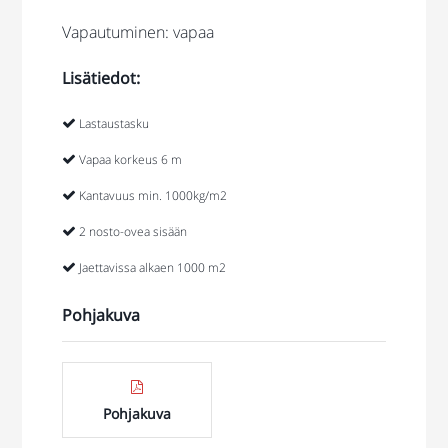
Vapautuminen: vapaa
Lisätiedot:
Lastaustasku
Vapaa korkeus 6 m
Kantavuus min. 1000kg/m2
2 nosto-ovea sisään
Jaettavissa alkaen 1000 m2
Pohjakuva
Pohjakuva