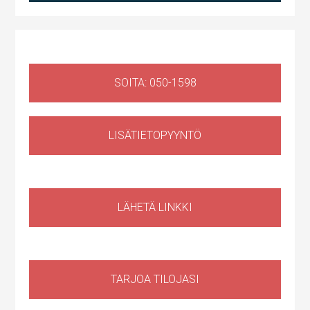
SOITA: 050-1598
LISÄTIETOPYYNTÖ
Liiketila
,
Huoltotila
Ruosilantie 14g, 00390 Helsinki, Suomi, Konala
LÄHETÄ LINKKI
TARJOA TILOJASI