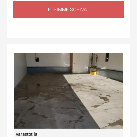
ETSIMME SOPIVAT
Huoltotila
,
Tuotantotila
,
Logistiikkatila
,
Sähköauton lataus kiinteistössä
Haapaniitynkatu 1, Kerava, Suomi
varastotila