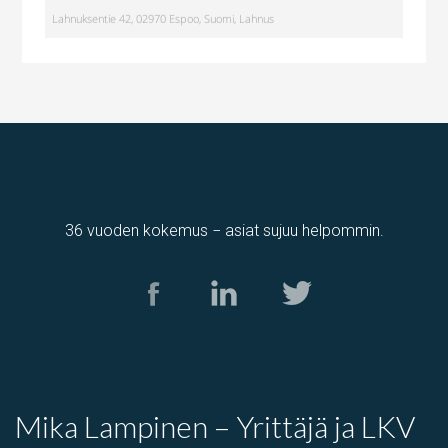
Lahnuksentie 42, 02970 Espoo, Suomi, Lahnus
36 vuoden kokemus − asiat sujuu helpommin.
Tuotantotila
,
varastotila
Kolamiilunkuja 3, Vantaa, Suomi, Piispankylä, Åby
Mika Lampinen – Yrittäjä ja LKV