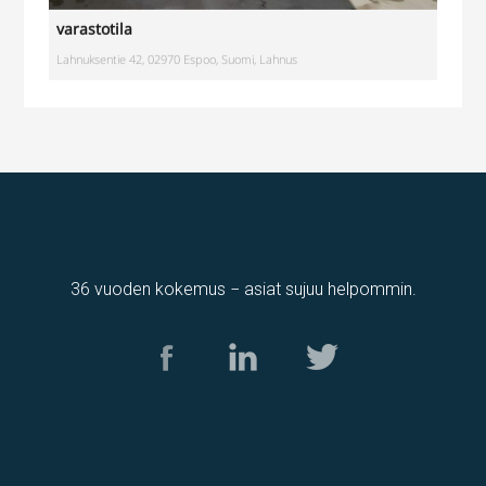
varastotila
Lahnuksentie 42, 02970 Espoo, Suomi, Lahnus
36 vuoden kokemus − asiat sujuu helpommin.
Tuotantotila
,
varastotila
Kolamiilunkuja 3, Vantaa, Suomi, Piispankylä, Åby