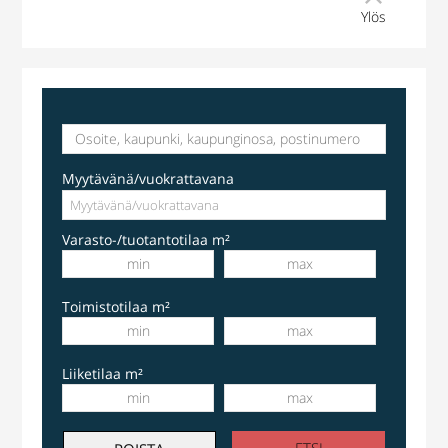
Ylös
Myytävänä/vuokrattavana
Varasto-/tuotantotilaa m²
Toimistotilaa m²
Liiketilaa m²