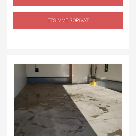
ETSIMME SOPIVAT
Huoltotila
,
Tuotantotila
,
Logistiikkatila
,
Sähköauton lataus kiinteistössä
Haapaniitynkatu 1, Kerava, Suomi