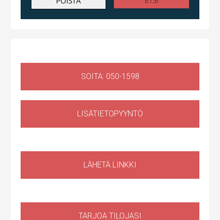
SOITA: 050-1598
LISÄTIETOPYYNTÖ
Liiketila
,
Huoltotila
Ruosilantie 14g, 00390 Helsinki, Suomi, Konala
LÄHETÄ LINKKI
TARJOA TILOJASI