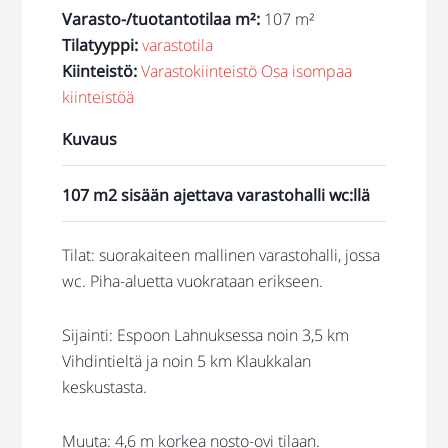
Varasto-/tuotantotilaa m²
:
107 m²
Tilatyyppi
:
varastotila
Kiinteistö
:
Varastokiinteistö
Osa isompaa
kiinteistöä
Kuvaus
107 m2 sisään ajettava varastohalli wc:llä
Tilat: suorakaiteen mallinen varastohalli, jossa
wc. Piha-aluetta vuokrataan erikseen.
Sijainti: Espoon Lahnuksessa noin 3,5 km
Vihdintieltä ja noin 5 km Klaukkalan
keskustasta.
Muuta: 4,6 m korkea nosto-ovi tilaan.