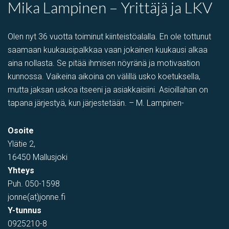
Mika Lampinen – Yrittäjä ja LKV
Olen nyt 36 vuotta toiminut kiinteistöalalla. En ole tottunut
saamaan kuukausipalkkaa vaan jokainen kuukausi alkaa
aina nollasta. Se pitää ihmisen nöyränä ja motivaation
kunnossa. Vaikeina aikoina on välillä usko koetuksella,
mutta jaksan uskoa itseeni ja asiakkaisiini. Asioillahan on
tapana järjestyä, kun järjestetään. – M. Lampinen-
PIHATILAA
,
Toimistotila
,
Tuotantotila
,
varastotila
,
Showroom
Osoite
Tehtaantie 1, Vihti, Suomi
Ylätie 2,
16450 Mallusjoki
Yhteys
Puh.
050-1598
jonne(at)jonne.fi
Y-tunnus
0925210-8