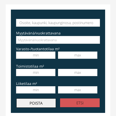
Myytävänä/vuokrattavana
Varasto-/tuotantotilaa m²
Toimistotilaa m²
Liiketilaa m²