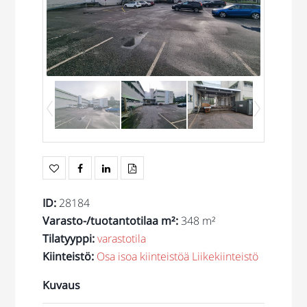
ID
:
28184
Varasto-/tuotantotilaa m²
:
348 m²
Tilatyyppi
:
varastotila
Kiinteistö
:
Osa isoa kiinteistöä
Liikekiinteistö
Kuvaus