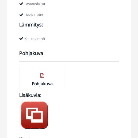
Lastauslaituri
Hyvä sijainti
Lämmitys:
Kaukolämpö
Pohjakuva
Pohjakuva
Lisäkuvia
:
Kuvia