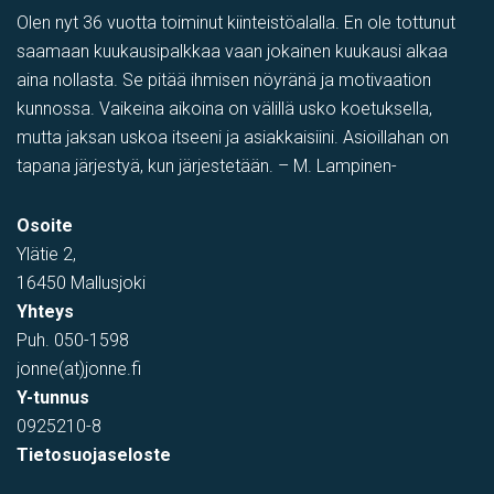
Olen nyt 36 vuotta toiminut kiinteistöalalla. En ole tottunut
saamaan kuukausipalkkaa vaan jokainen kuukausi alkaa
aina nollasta. Se pitää ihmisen nöyränä ja motivaation
kunnossa. Vaikeina aikoina on välillä usko koetuksella,
mutta jaksan uskoa itseeni ja asiakkaisiini. Asioillahan on
tapana järjestyä, kun järjestetään. – M. Lampinen-
PIHATILAA
,
Toimistotila
,
Tuotantotila
,
varastotila
,
Showroom
Osoite
Tehtaantie 1, Vihti, Suomi
Ylätie 2,
16450 Mallusjoki
Yhteys
Puh.
050-1598
jonne(at)jonne.fi
Y-tunnus
0925210-8
Tietosuojaseloste