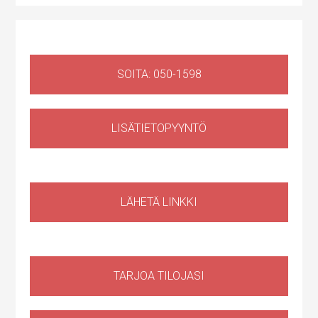
SOITA: 050-1598
LISÄTIETOPYYNTÖ
Liiketila
,
Huoltotila
Ruosilantie 14g, 00390 Helsinki, Suomi, Konala
LÄHETÄ LINKKI
TARJOA TILOJASI