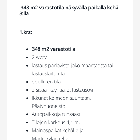
348 m2 varastotila näkyvällä paikalla kehä
3:lla
1.krs:
348 m2 varastotila
2 wc:tä
lastaus pariovista joko maantaosta tai
lastauslaiturilta
edullinen tila
2 sisäänkäyntiä, 2. lastausovi
Ikkunat kolmeen suuntaan.
Päätyhuoneisto.
Autopaikkoja runsaasti
Tilojen korkeus 4,4 m.
Mainospaikat kehälle ja
Martinkyläntielle.