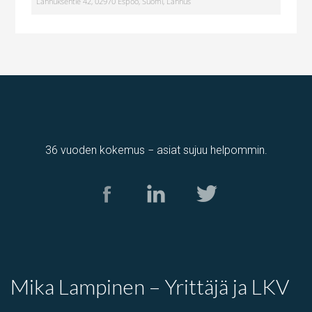
Lahnuksentie 42, 02970 Espoo, Suomi, Lahnus
36 vuoden kokemus − asiat sujuu helpommin.
Tuotantotila
,
varastotila
Kolamiilunkuja 3, Vantaa, Suomi, Piispankylä, Åby
Mika Lampinen – Yrittäjä ja LKV