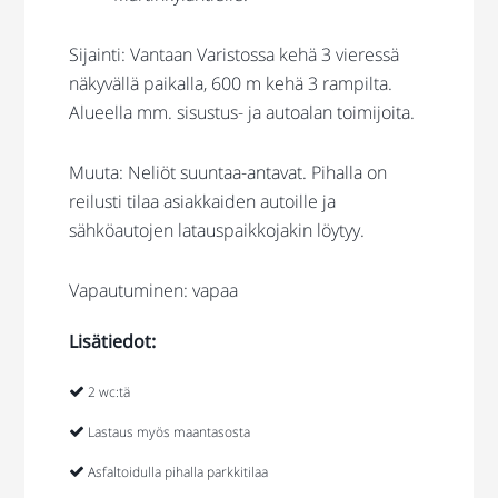
Sijainti: Vantaan Varistossa kehä 3 vieressä
näkyvällä paikalla, 600 m kehä 3 rampilta.
Alueella mm. sisustus- ja autoalan toimijoita.
Muuta: Neliöt suuntaa-antavat. Pihalla on
reilusti tilaa asiakkaiden autoille ja
sähköautojen latauspaikkojakin löytyy.
Vapautuminen: vapaa
Lisätiedot:
2 wc:tä
Lastaus myös maantasosta
Asfaltoidulla pihalla parkkitilaa