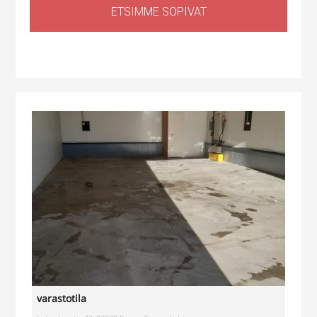
ETSIMME SOPIVAT
Huoltotila
,
Tuotantotila
,
Logistiikkatila
,
Sähköauton lataus kiinteistössä
Haapaniitynkatu 1, Kerava, Suomi
varastotila