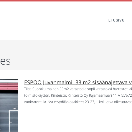
ETUSIVU
ies
ESPOO Juvanmalmi. 33 m2 sisäänajettava va
Tilat: Suorakulmainen 33m2 varastotila sopii varastoksi harrastetilaksi
toimistokäyttön. Kiinteistö: Kiinteistö Oy Rajamaankaari 11 A (27
vuokratontilla. Nyt myydään osakkeet 23-23, 1 kpl, jotka oikeuttavat h
2 min päästä Kehä 3:lta Muuta: Tilassa lattiakaivo, wc -varaus sekä