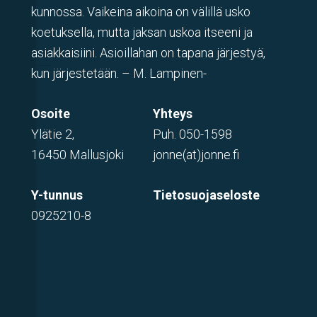
kunnossa. Vaikeina aikoina on välillä usko
koetuksella, mutta jaksan uskoa itseeni ja
asiakkaisiini. Asioillahan on tapana järjestyä,
kun järjestetään. – M. Lampinen-
Osoite
Yhteys
Ylätie 2,
Puh.
050-1598
16450 Mallusjoki
jonne(at)jonne.fi
Y-tunnus
Tietosuojaseloste
0925210-8