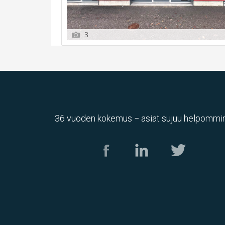
3
36 vuoden kokemus − asiat sujuu helpommin