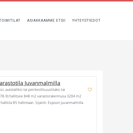
TOIMITILAT
ASIAKKAAMME ETSII
YHTEYSTIEDOT
rastotila Juvanmalmilla
, autotalliksi tai pienteollisuustilaksi tai
57278-9) hallitsee 848 m2 varastorakennusa 3204 m2
allitila B5 hallintaan. Sijainti: Espoon Juvanmalmilla
 lämmitys kaukolämmöllä, nosto-ovi 3,68 […]