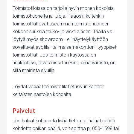
Toimistotiloissa on tarjolla hyvin monen kokoisia
toimistohuoneita ja -tiloja. Pääosin kuitenkin
toimistotilat ovat useamman toimistohuoneen
kokonaisuuksia tauko- ja wc-tiloineen. Täältä voi
löytyä myös showroom– eli näyttelykäyttöön
soveltuvat avotila- tai maisemakonttori -tyyppiset
toimistotilat. Jos toimiston käytössä on
henkilöhissi, tavarahissi tai esim. oma varasto, on
siitä maininta sivuilla.
Löydät vapaat toimistotilat etusivun kartalta
keltaisten nastojen kohdalta.
Palvelut
Jos haluat kohteesta lisää tietoa tai haluat nähdä
kohdetta paikan päällä, voit soittaa p. 050-1598 tai