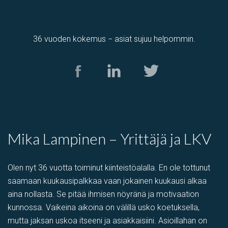
36 vuoden kokemus − asiat sujuu helpommin.
Tuotantotila
,
varastotila
Kolamiilunkuja 3, Vantaa, Suomi, Piispankylä, Åby
Mika Lampinen – Yrittäjä ja LKV
Olen nyt 36 vuotta toiminut kiinteistöalalla. En ole tottunut
saamaan kuukausipalkkaa vaan jokainen kuukausi alkaa
aina nollasta. Se pitää ihmisen nöyränä ja motivaation
kunnossa. Vaikeina aikoina on välillä usko koetuksella,
mutta jaksan uskoa itseeni ja asiakkaisiini. Asioillahan on