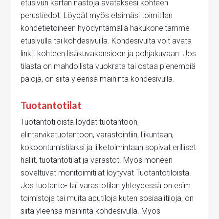
etusivun kartan nastoja avataksesi kohteen
perustiedot. Löydät myös etsimäsi toimitilan
kohdetietoineen hyödyntämällä hakukoneitamme
etusivulla tai kohdesivuilla. Kohdesivulta voit avata
linkit kohteen lisäkuvakansioon ja pohjakuvaan. Jos
tilasta on mahdollista vuokrata tai ostaa pienempiä
paloja, on siitä yleensä maininta kohdesivulla.
Tuotantotilat
Tuotantotiloista löydät tuotantoon,
elintarviketuotantoon, varastointiin, liikuntaan,
kokoontumistilaksi ja liiketoimintaan sopivat erilliset
hallit, tuotantotilat ja varastot. Myös moneen
soveltuvat monitoimitilat löytyvät Tuotantotiloista.
Jos tuotanto- tai varastotilan yhteydessä on esim.
toimistoja tai muita aputiloja kuten sosiaalitiloja, on
siitä yleensä maininta kohdesivulla. Myös