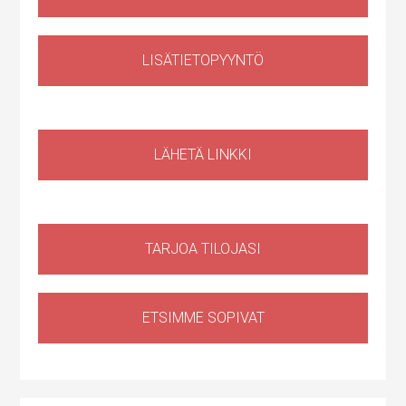
LISÄTIETOPYYNTÖ
Liiketila
,
Huoltotila
Ruosilantie 14g, 00390 Helsinki, Suomi, Konala
LÄHETÄ LINKKI
TARJOA TILOJASI
ETSIMME SOPIVAT
Huoltotila
,
Tuotantotila
,
Logistiikkatila
,
Sähköauton lataus kiinteistössä
Haapaniitynkatu 1, Kerava, Suomi