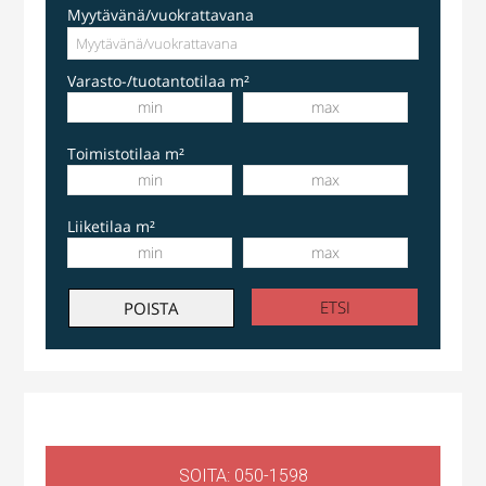
Myytävänä/vuokrattavana
Varasto-/tuotantotilaa m²
Toimistotilaa m²
Liiketilaa m²
SOITA: 050-1598