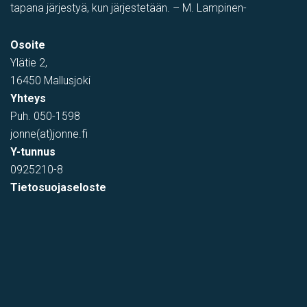
tapana järjestyä, kun järjestetään. – M. Lampinen-
PIHATILAA
,
Toimistotila
,
Tuotantotila
,
varastotila
,
Showroom
Osoite
Tehtaantie 1, Vihti, Suomi
Ylätie 2,
16450 Mallusjoki
Yhteys
Puh.
050-1598
jonne(at)jonne.fi
Y-tunnus
0925210-8
Tietosuojaseloste
varastotila
Kumitehtaankatu 7, Kerava, Suomi, Savio