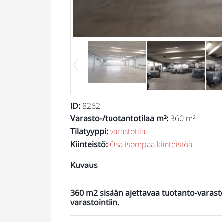
ID
:
8262
Varasto-/tuotantotilaa m²
:
360 m²
Tilatyyppi
:
varastotila
Kiinteistö
:
Osa isompaa kiinteistöä
Kuvaus
360 m2 sisään ajettavaa tuotanto-varasto
varastointiin.