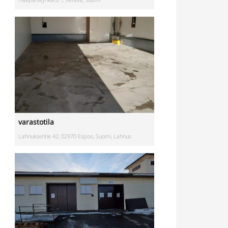
varastotila
Lahnuksentie 42, 02970 Espoo, Suomi, Lahnus