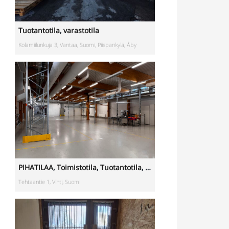
Tuotantotila
,
varastotila
Kolamiilunkuja 3, Vantaa, Suomi, Piispankylä, Åby
PIHATILAA
,
Toimistotila
,
Tuotantotila
,
varastotila
,
Showroom
,
M
Tehtaantie 1, Vihti, Suomi