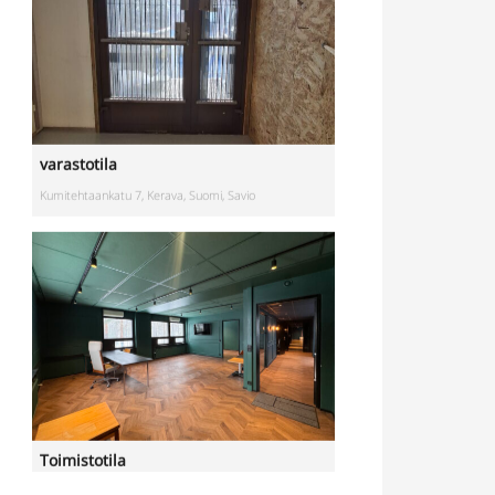
varastotila
Kumitehtaankatu 7, Kerava, Suomi, Savio
Toimistotila
Kivipyykintie 6, Vantaa, Suomi, Itä-Hakkila