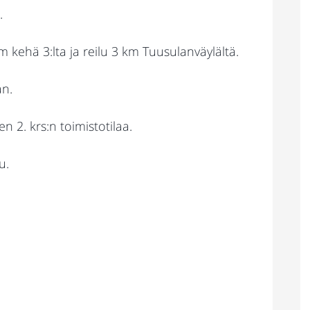
.
 km kehä 3:lta ja reilu 3 km Tuusulanväylältä.
an.
n 2. krs:n toimistotilaa.
u.