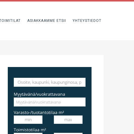
TOIMITILAT
ASIAKKAAMME ETSII
YHTEYSTIEDOT
varastotila
Hakkilankaari 1, Vantaa, Suomi, Hakkila
Myytävänä/vuokrattavana
Varasto-/tuotantotilaa m²
Toimistotilaa m²