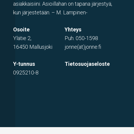
asiakkaisiini. Asioillahan on tapana järjestyä,
kun järjestetään. – M. Lampinen-
Osoite
Yhteys
Ylätie 2,
Puh.
050-1598
16450 Mallusjoki
jonne(at)jonne.fi
Y-tunnus
Tietosuojaseloste
0925210-8