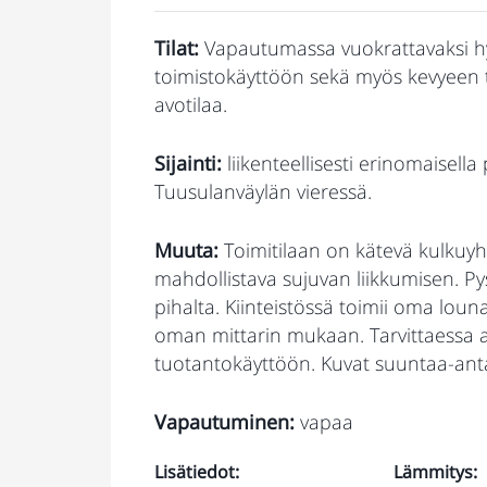
Tilat:
Vapautumassa vuokrattavaksi hyv
toimistokäyttöön sekä myös kevyeen 
avotilaa.
Sijainti:
liikenteellisesti erinomaisell
Tuusulanväylän vieressä.
Muuta:
Toimitilaan on kätevä kulkuyhte
mahdollistava sujuvan liikkumisen. Py
pihalta. Kiinteistössä toimii oma lou
oman mittarin mukaan. Tarvittaessa a
tuotantokäyttöön. Kuvat suuntaa-anta
Vapautuminen:
vapaa
Lisätiedot:
Lämmitys: