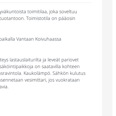
äkuntoista toimitilaa, joka soveltuu
tuotantoon. Toimistotila on pääosin
a paikalla Vantaan Koivuhaassa
ys lastauslaiturilta ja leveät pariovet
säköintipaikkoja on saatavilla kohteen
nasravintola. Kaukolämpö. Sähkön kulutus
sennetaan vesimittari, jos vuokrataan
via.