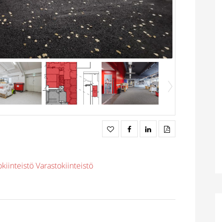
kiinteistö
Varastokiinteistö