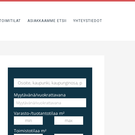
TOIMITILAT
ASIAKKAAMME ETSII
YHTEYSTIEDOT
varastotila
Hakkilankaari 1, Vantaa, Suomi, Hakkila
Myytävänä/vuokrattavana
Varasto-/tuotantotilaa m²
Toimistotilaa m²