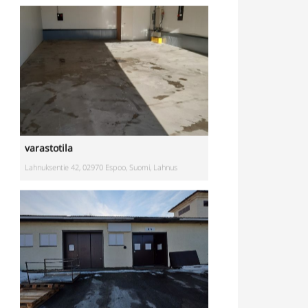
varastotila
Lahnuksentie 42, 02970 Espoo, Suomi, Lahnus