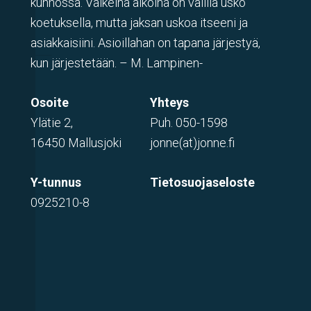
kunnossa. Vaikeina aikoina on välillä usko
koetuksella, mutta jaksan uskoa itseeni ja
asiakkaisiini. Asioillahan on tapana järjestyä,
kun järjestetään. – M. Lampinen-
Osoite
Yhteys
Ylätie 2,
Puh.
050-1598
16450 Mallusjoki
jonne(at)jonne.fi
Y-tunnus
Tietosuojaseloste
0925210-8