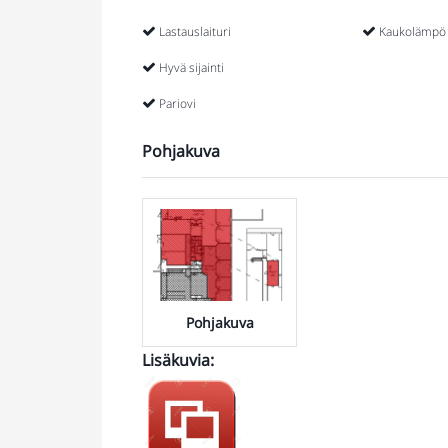
Lastauslaituri
Kaukolämpö
Hyvä sijainti
Pariovi
Pohjakuva
Pohjakuva
Lisäkuvia
:
KUVIA
KIINTEISTÖSTÄ