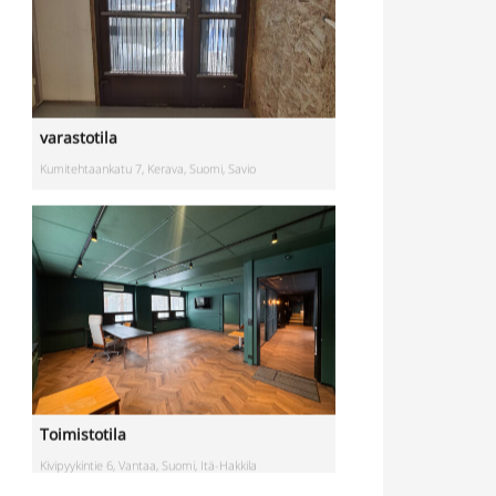
varastotila
Kumitehtaankatu 7, Kerava, Suomi, Savio
Toimistotila
Kivipyykintie 6, Vantaa, Suomi, Itä-Hakkila