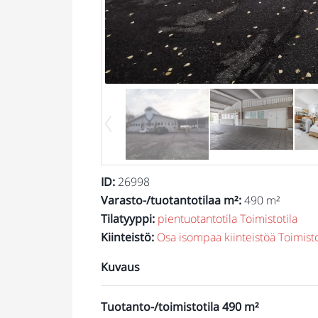
ID
:
26998
Varasto-/tuotantotilaa m²
:
490 m²
Tilatyyppi
:
pientuotantotila
Toimistotila
Kiinteistö
:
Osa isompaa kiinteistöä
Toimisto
Kuvaus
Tuotanto-/toimistotila 490 m²