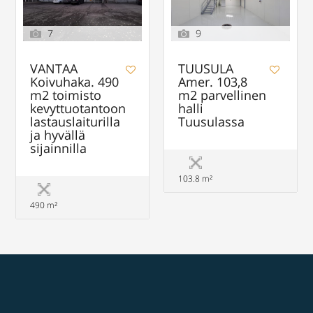
7
9
VANTAA
TUUSULA
Koivuhaka. 490
Amer. 103,8
m2 toimisto
m2 parvellinen
kevyttuotantoon
halli
lastauslaiturilla
Tuusulassa
ja hyvällä
sijainnilla
103.8 m²
490 m²