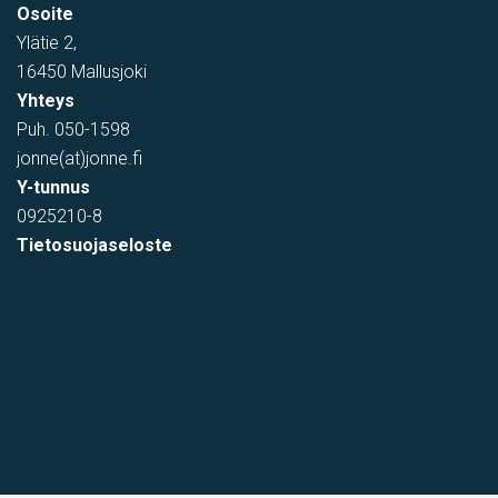
Osoite
Ylätie 2,
16450 Mallusjoki
Yhteys
Puh.
050-1598
jonne(at)jonne.fi
Y-tunnus
0925210-8
Tietosuojaseloste