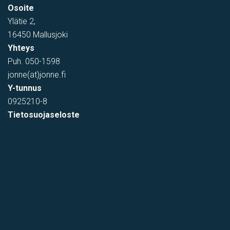
Osoite
Tehtaantie 1, Vihti, Suomi
Ylätie 2,
16450 Mallusjoki
Yhteys
Puh.
050-1598
jonne(at)jonne.fi
Y-tunnus
0925210-8
Tietosuojaseloste
varastotila
Kumitehtaankatu 7, Kerava, Suomi, Savio