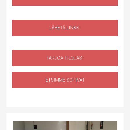
Huoltotila
,
Liiketila
Ruosilantie 14g, 00390 Helsinki, Suomi, Konala
LÄHETÄ LINKKI
TARJOA TILOJASI
ETSIMME SOPIVAT
Tuotantotila
,
Logistiikkatila
,
Sähköauton lataus kiinteistössä
Haapaniitynkatu 1, Kerava, Suomi