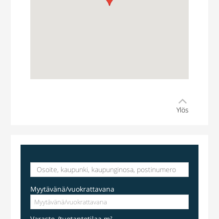
Ylös
Myytävänä/vuokrattavana
Varasto-/tuotantotilaa m²