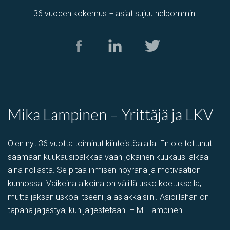
36 vuoden kokemus − asiat sujuu helpommin.
varastotila
,
Tuotantotila
Kolamiilunkuja 3, Vantaa, Suomi, Piispankylä, Åby
Mika Lampinen – Yrittäjä ja LKV
Olen nyt 36 vuotta toiminut kiinteistöalalla. En ole tottunut
saamaan kuukausipalkkaa vaan jokainen kuukausi alkaa
aina nollasta. Se pitää ihmisen nöyränä ja motivaation
kunnossa. Vaikeina aikoina on välillä usko koetuksella,
mutta jaksan uskoa itseeni ja asiakkaisiini. Asioillahan on
tapana järjestyä, kun järjestetään. – M. Lampinen-
varastotila
,
Showroom
,
Myymälä-varastotila
,
PIHATILAA
,
Toi