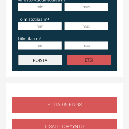
Toimistotilaa m²
Liiketilaa m²
SOITA: 050-1598
LISÄTIETOPYYNTÖ