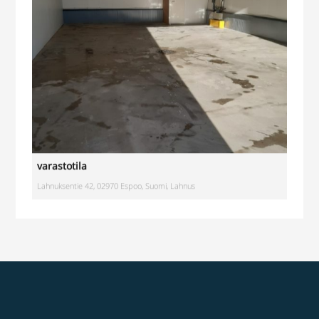
varastotila
Lahnuksentie 42, 02970 Espoo, Suomi, Lahnus