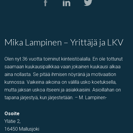
varastotila
Kumitehtaankatu 7, Kerava, Suomi, Savio
Mika Lampinen – Yrittäjä ja LKV
Olen nyt 36 vuotta toiminut kiinteistöalalla. En ole tottunut
saamaan kuukausipalkkaa vaan jokainen kuukausi alkaa
aina nollasta. Se pitää ihmisen nöyränä ja motivaation
kunnossa. Vaikeina aikoina on välillä usko koetuksella,
mutta jaksan uskoa itseeni ja asiakkaisiini. Asioillahan on
tapana järjestyä, kun järjestetään. – M. Lampinen-
Toimistotila
Osoite
Kivipyykintie 6, Vantaa, Suomi, Itä-Hakkila
Ylätie 2,
16450 Mallusjoki