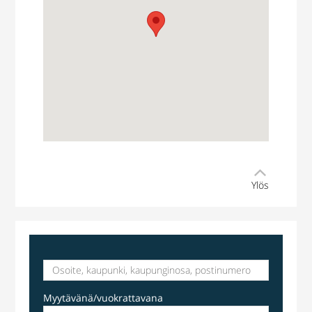
Ylös
varastotila
Kuninkaalantie 19, Vantaa, Suomi, Kuninkaala
Myytävänä/vuokrattavana