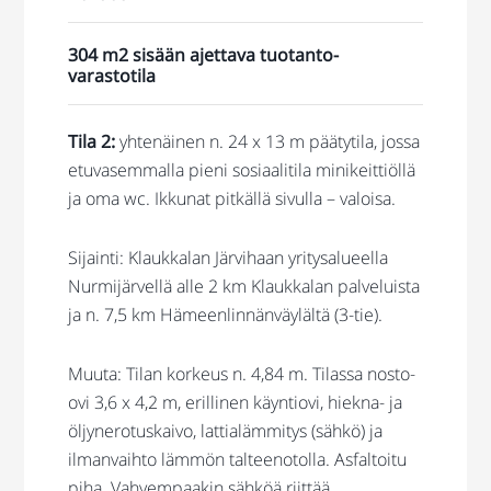
304 m2 sisään ajettava tuotanto-
varastotila
Tila 2:
yhtenäinen n. 24 x 13 m päätytila, jossa
etuvasemmalla pieni sosiaalitila minikeittiöllä
ja oma wc. Ikkunat pitkällä sivulla – valoisa.
Sijainti: Klaukkalan Järvihaan yritysalueella
Nurmijärvellä alle 2 km Klaukkalan palveluista
ja n. 7,5 km Hämeenlinnänväylältä (3-tie).
Muuta: Tilan korkeus n. 4,84 m. Tilassa nosto-
ovi 3,6 x 4,2 m, erillinen käyntiovi, hiekna- ja
öljynerotuskaivo, lattialämmitys (sähkö) ja
ilmanvaihto lämmön talteenotolla. Asfaltoitu
piha. Vahvempaakin sähköä riittää.