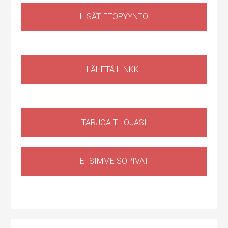
LISÄTIETOPYYNTÖ
Huoltotila
,
Tuotantotila
,
Logistiikkatila
,
Sähköauton lataus kiinteistössä
Haapaniitynkatu 1, Kerava, Suomi
LÄHETÄ LINKKI
TARJOA TILOJASI
ETSIMME SOPIVAT
varastotila
Lahnuksentie 42, 02970 Espoo, Suomi, Lahnus