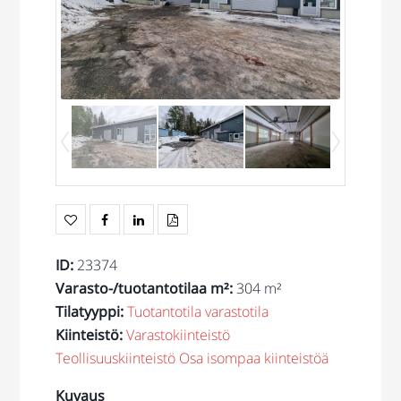
ID
:
23374
Varasto-/tuotantotilaa m²
:
304 m²
Tilatyyppi
:
Tuotantotila
varastotila
Kiinteistö
:
Varastokiinteistö
Teollisuuskiinteistö
Osa isompaa kiinteistöä
Kuvaus