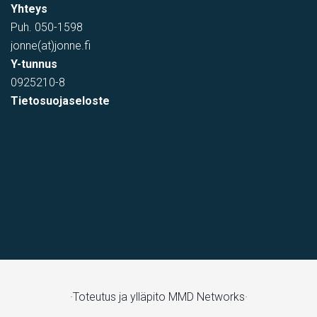
Yhteys
Puh.
050-1598
jonne(at)jonne.fi
Y-tunnus
0925210-8
Tietosuojaseloste
Toimistotila
,
varastotila
Kivipyykintie 6, Vantaa, Suomi, Itä-Hakkila
·Toteutus ja ylläpito
MMD Networks·