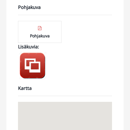
Pohjakuva
Pohjakuva
Lisäkuvia
:
https://jonne.smugmug.com/Toimitilat/NURMIJ%C3%84
8-300/i-
vZc9cws
Kartta