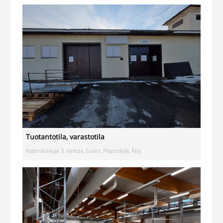
Tuotantotila
,
varastotila
Kolamiilunkuja 3, Vantaa, Suomi, Piispankylä, Åby