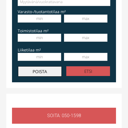
Varasto-/tuotantotilaa m²
Toimistotilaa m²
Liiketilaa m²
Liiketila
,
Huoltotila
Ruosilantie 14g, 00390 Helsinki, Suomi, Konala
SOITA: 050-1598