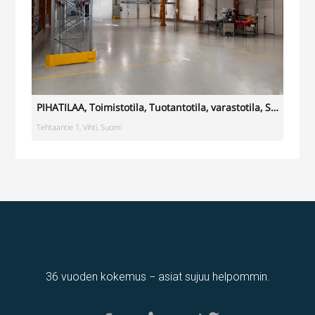
PIHATILAA
,
Toimistotila
,
Tuotantotila
,
varastotila
,
Showroom
Tehtaantie 1, Vihti, Suomi
36 vuoden kokemus − asiat sujuu helpommin.