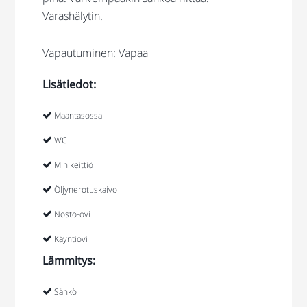
Varashälytin.
Vapautuminen: Vapaa
Lisätiedot:
Maantasossa
WC
Minikeittiö
Öljynerotuskaivo
Nosto-ovi
Käyntiovi
Lämmitys:
Sähkö