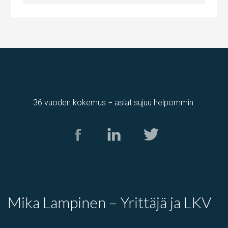
36 vuoden kokemus − asiat sujuu helpommin.
varastotila
,
Tuotantotila
Kolamiilunkuja 3, Vantaa, Suomi, Piispankylä, Åby
Mika Lampinen – Yrittäjä ja LKV