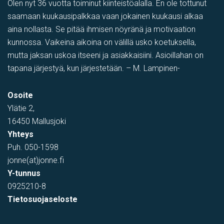
Olen nyt 36 vuotta toiminut kiinteistöalalla. En ole tottunut
saamaan kuukausipalkkaa vaan jokainen kuukausi alkaa
aina nollasta. Se pitää ihmisen nöyränä ja motivaation
kunnossa. Vaikeina aikoina on välillä usko koetuksella,
mutta jaksan uskoa itseeni ja asiakkaisiini. Asioillahan on
tapana järjestyä, kun järjestetään. – M. Lampinen-
varastotila
,
Showroom
,
Myymälä-varastotila
,
PIHATILAA
,
Toi
Osoite
Tehtaantie 1, Vihti, Suomi
Ylätie 2,
16450 Mallusjoki
Yhteys
Puh.
050-1598
jonne(at)jonne.fi
Y-tunnus
0925210-8
Tietosuojaseloste