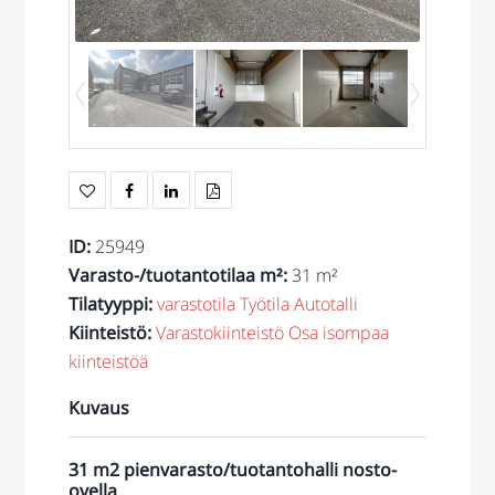
ID
:
25949
Varasto-/tuotantotilaa m²
:
31 m²
Tilatyyppi
:
varastotila
Työtila
Autotalli
Kiinteistö
:
Varastokiinteistö
Osa isompaa
kiinteistöä
Kuvaus
31 m2 pienvarasto/tuotantohalli nosto-
ovella