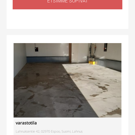
ETSIMME SOPIVAT
Tuotantotila
,
Logistiikkatila
,
Sähköauton lataus kiinteistössä
Haapaniitynkatu 1, Kerava, Suomi
varastotila
Lahnuksentie 42, 02970 Espoo, Suomi, Lahnus