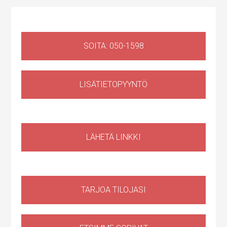
SOITA: 050-1598
LISÄTIETOPYYNTÖ
Huoltotila
,
Liiketila
Ruosilantie 14g, 00390 Helsinki, Suomi, Konala
LÄHETÄ LINKKI
TARJOA TILOJASI