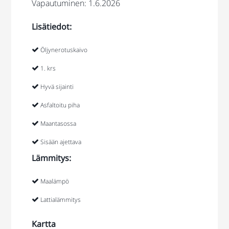
Vapautuminen: 1.6.2026
Lisätiedot:
Öljynerotuskaivo
1. krs
Hyvä sijainti
Asfaltoitu piha
Maantasossa
Sisään ajettava
Lämmitys:
Maalämpö
Lattialämmitys
Kartta