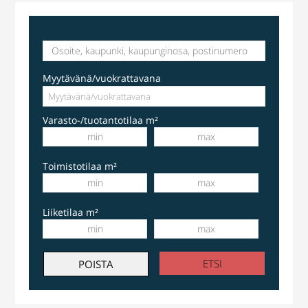
Myytävänä/vuokrattavana
Varasto-/tuotantotilaa m²
Toimistotilaa m²
Liiketilaa m²