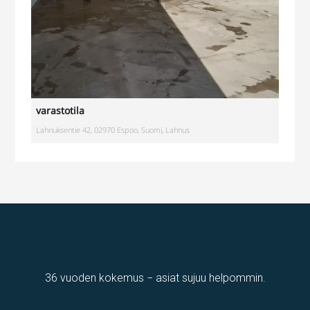
varastotila
Lahnuksentie 42, 02970 Espoo, Suomi, Lahnus
36 vuoden kokemus − asiat sujuu helpommin.