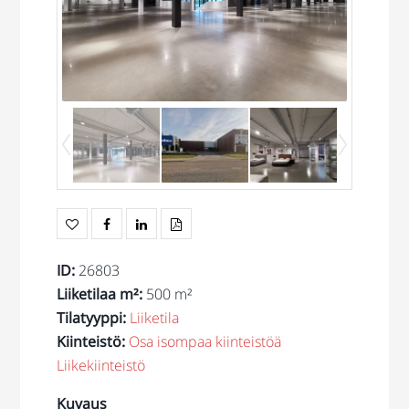
ID
:
26803
Liiketilaa m²
:
500 m²
Tilatyyppi
:
Liiketila
Kiinteistö
:
Osa isompaa kiinteistöä
Liikekiinteistö
Kuvaus