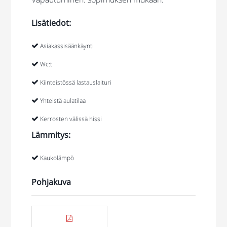
Lisätiedot:
Asiakassisäänkäynti
Wc:t
Kiinteistössä lastauslaituri
Yhteistä aulatilaa
Kerrosten välissä hissi
Lämmitys:
Kaukolämpö
Pohjakuva