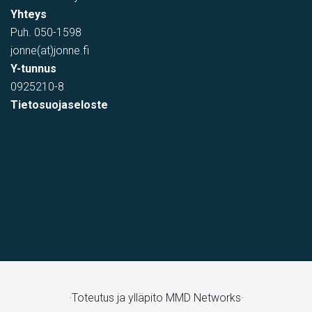
Yhteys
Puh.
050-1598
jonne(at)jonne.fi
Y-tunnus
0925210-8
Tietosuojaseloste
varastotila
Kumitehtaankatu 7, Kerava, Suomi, Savio
·Toteutus ja ylläpito
MMD Networks·