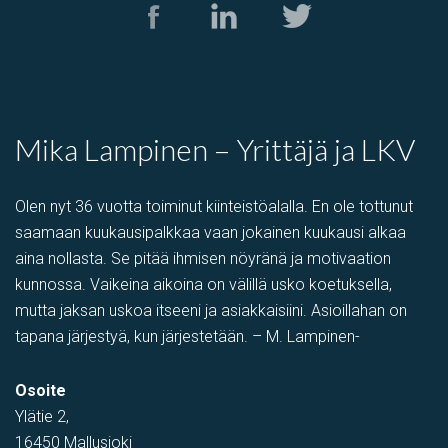
Tuotantotila
,
varastotila
Kolamiilunkuja 3, Vantaa, Suomi, Piispankylä, Åby
Mika Lampinen – Yrittäjä ja LKV
Olen nyt 36 vuotta toiminut kiinteistöalalla. En ole tottunut
saamaan kuukausipalkkaa vaan jokainen kuukausi alkaa
aina nollasta. Se pitää ihmisen nöyränä ja motivaation
kunnossa. Vaikeina aikoina on välillä usko koetuksella,
mutta jaksan uskoa itseeni ja asiakkaisiini. Asioillahan on
tapana järjestyä, kun järjestetään. – M. Lampinen-
PIHATILAA
,
Toimistotila
,
Tuotantotila
,
varastotila
,
Showroom
Osoite
Tehtaantie 1, Vihti, Suomi
Ylätie 2,
16450 Mallusjoki