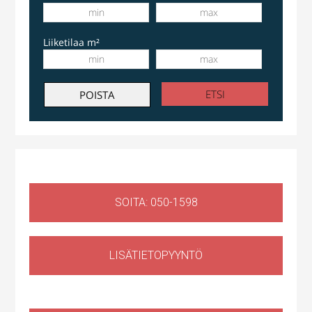
Liiketilaa m²
SOITA: 050-1598
LISÄTIETOPYYNTÖ
Liiketila
,
Huoltotila
Ruosilantie 14g, 00390 Helsinki, Suomi, Konala