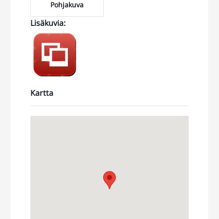
Pohjakuva
Lisäkuvia
:
https://jonne.smugmug.com/Toimitilat/Vantaa-
Porttisuontie-
11/i-st44rw7
Kartta