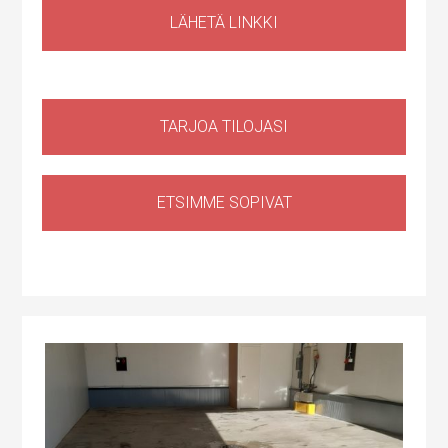
LÄHETÄ LINKKI
TARJOA TILOJASI
ETSIMME SOPIVAT
Huoltotila
,
Tuotantotila
,
Logistiikkatila
,
Sähköauton lataus kiinteistössä
Haapaniitynkatu 1, Kerava, Suomi