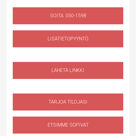
SOITA: 050-1598
LISÄTIETOPYYNTÖ
Huoltotila
,
Liiketila
Ruosilantie 14g, 00390 Helsinki, Suomi, Konala
LÄHETÄ LINKKI
TARJOA TILOJASI
ETSIMME SOPIVAT