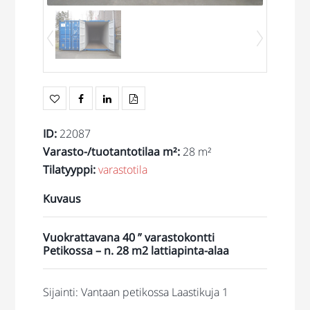
ID
:
22087
Varasto-/tuotantotilaa m²
:
28 m²
Tilatyyppi
:
varastotila
Kuvaus
Vuokrattavana 40 ” varastokontti
Petikossa – n. 28 m2 lattiapinta-alaa
Sijainti: Vantaan petikossa Laastikuja 1