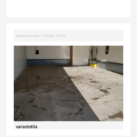
Tuotantotila
,
Logistiikkatila
,
Sähköauton lataus kiinteistössä
Haapaniitynkatu 1, Kerava, Suomi
varastotila
Lahnuksentie 42, 02970 Espoo, Suomi, Lahnus