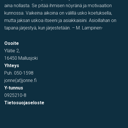
aina nollasta. Se pitää ihmisen nöyränä ja motivaation
kunnossa. Vaikeina aikoina on välillä usko koetuksella,
mutta jaksan uskoa itseeni ja asiakkaisiini. Asioillahan on
tapana järjestyä, kun järjestetään. – M. Lampinen-
varastotila
,
Showroom
,
Myymälä-varastotila
,
PIHATILAA
,
Toi
Osoite
Tehtaantie 1, Vihti, Suomi
Ylätie 2,
16450 Mallusjoki
Yhteys
Puh.
050-1598
jonne(at)jonne.fi
Y-tunnus
0925210-8
Tietosuojaseloste