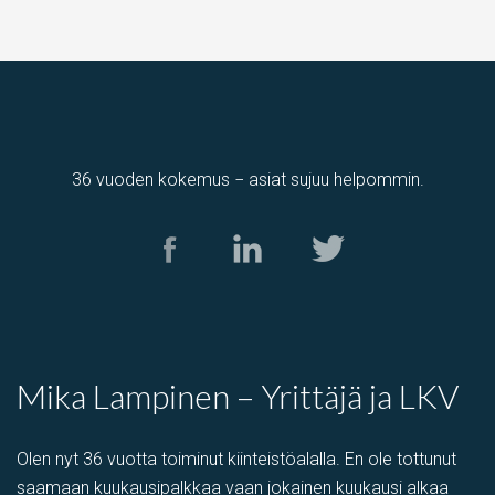
36 vuoden kokemus − asiat sujuu helpommin.
varastotila
,
Tuotantotila
Kolamiilunkuja 3, Vantaa, Suomi, Piispankylä, Åby
Mika Lampinen – Yrittäjä ja LKV
Olen nyt 36 vuotta toiminut kiinteistöalalla. En ole tottunut
saamaan kuukausipalkkaa vaan jokainen kuukausi alkaa