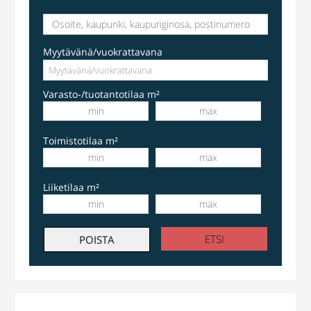
Myytävänä/vuokrattavana
Varasto-/tuotantotilaa m²
Toimistotilaa m²
Liiketilaa m²