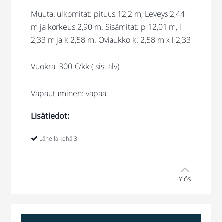
Muuta: ulkomitat: pituus 12,2 m, Leveys 2,44
m ja korkeus 2,90 m. Sisämitat: p 12,01 m, l
2,33 m ja k 2,58 m. Oviaukko k. 2,58 m x l 2,33
Vuokra: 300 €/kk ( sis. alv)
Vapautuminen: vapaa
Lisätiedot:
Lähellä kehä 3
Ylös