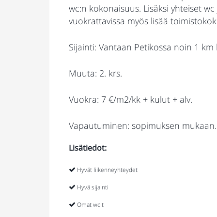
wc:n kokonaisuus. Lisäksi yhteiset wc
vuokrattavissa myös lisää toimistokoko
Sijainti: Vantaan Petikossa noin 1 km
Muuta: 2. krs.
Vuokra: 7 €/m2/kk + kulut + alv.
Vapautuminen: sopimuksen mukaan.
Lisätiedot:
Hyvät liikenneyhteydet
Hyvä sijainti
Omat wc:t