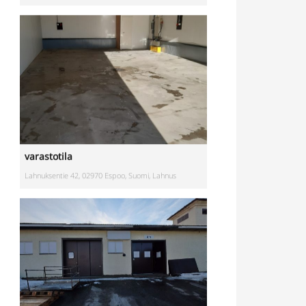
varastotila
Lahnuksentie 42, 02970 Espoo, Suomi, Lahnus