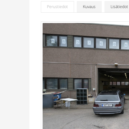
Perustiedot
Kuvaus
Lisätiedot