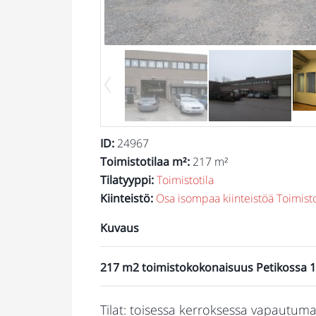
ID
:
24967
Toimistotilaa m²
:
217 m²
Tilatyyppi
:
Toimistotila
Kiinteistö
:
Osa isompaa kiinteistöä
Toimisto
Kuvaus
217 m2 toimistokokonaisuus Petikossa 1
Tilat: toisessa kerroksessa vapautu