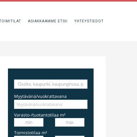
TOIMITILAT
ASIAKKAAMME ETSII
YHTEYSTIEDOT
varastotila
Hakkilankaari 1, Vantaa, Suomi, Hakkila
Myytävänä/vuokrattavana
Varasto-/tuotantotilaa m²
Toimistotilaa m²