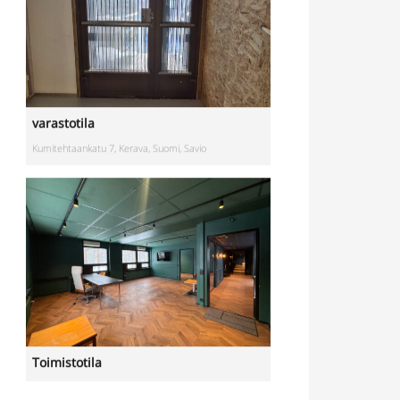
varastotila
Kumitehtaankatu 7, Kerava, Suomi, Savio
Toimistotila
Kivipyykintie 6, Vantaa, Suomi, Itä-Hakkila