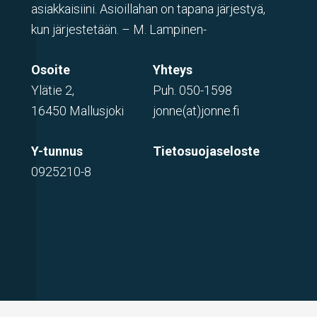
asiakkaisiini. Asioillahan on tapana järjestyä,
kun järjestetään. – M. Lampinen-
Osoite
Yhteys
Ylätie 2,
Puh.
050-1598
16450 Mallusjoki
jonne(at)jonne.fi
Y-tunnus
Tietosuojaseloste
0925210-8