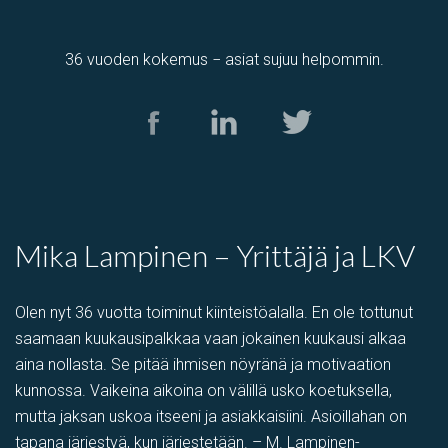
36 vuoden kokemus − asiat sujuu helpommin.
Tuotantotila
,
varastotila
Kolamiilunkuja 3, Vantaa, Suomi, Piispankylä, Åby
Mika Lampinen – Yrittäjä ja LKV
Olen nyt 36 vuotta toiminut kiinteistöalalla. En ole tottunut
saamaan kuukausipalkkaa vaan jokainen kuukausi alkaa
aina nollasta. Se pitää ihmisen nöyränä ja motivaation
kunnossa. Vaikeina aikoina on välillä usko koetuksella,
mutta jaksan uskoa itseeni ja asiakkaisiini. Asioillahan on
tapana järjestyä, kun järjestetään. – M. Lampinen-