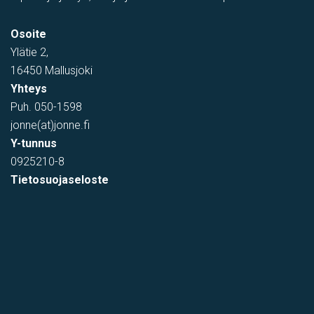
PIHATILAA
,
Toimistotila
,
Tuotantotila
,
varastotila
,
Showroom
Osoite
Tehtaantie 1, Vihti, Suomi
Ylätie 2,
16450 Mallusjoki
Yhteys
Puh.
050-1598
jonne(at)jonne.fi
Y-tunnus
0925210-8
Tietosuojaseloste
varastotila
Kumitehtaankatu 7, Kerava, Suomi, Savio