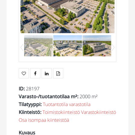
ID
:
28197
Varasto-/tuotantotilaa m²
:
2000 m²
Tilatyyppi
:
Tuotantotila
varastotila
Kiinteistö
:
Toimistokiinteistö
Varastokiinteistö
Osa isompaa kiinteistöä
Kuvaus