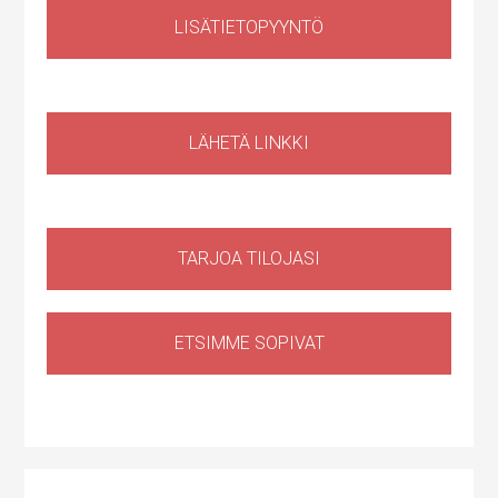
LISÄTIETOPYYNTÖ
Liiketila
,
Huoltotila
Ruosilantie 14g, 00390 Helsinki, Suomi, Konala
LÄHETÄ LINKKI
TARJOA TILOJASI
ETSIMME SOPIVAT
Huoltotila
,
Tuotantotila
,
Logistiikkatila
,
Sähköauton lataus kiinteistössä
Haapaniitynkatu 1, Kerava, Suomi