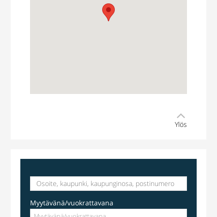
Ylös
Myytävänä/vuokrattavana