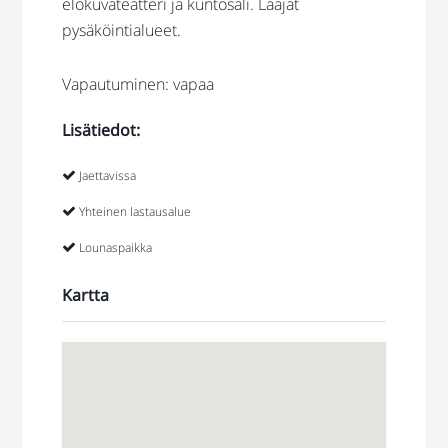
elokuvateatteri ja kuntosali. Laajat
pysäköintialueet.
Vapautuminen: vapaa
Lisätiedot:
Jaettavissa
Yhteinen lastausalue
Lounaspaikka
Kartta