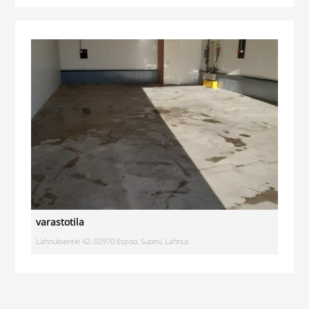
Haapaniitynkatu 1, Kerava, Suomi
varastotila
Lahnuksentie 42, 02970 Espoo, Suomi, Lahnus