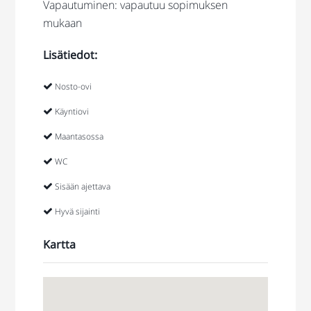
Vapautuminen: vapautuu sopimuksen
mukaan
Lisätiedot:
Nosto-ovi
Käyntiovi
Maantasossa
WC
Sisään ajettava
Hyvä sijainti
Kartta