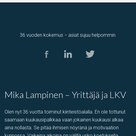
36 vuoden kokemus − asiat sujuu helpommin.
Tuotantotila
,
varastotila
Kolamiilunkuja 3, Vantaa, Suomi, Piispankylä, Åby
Mika Lampinen – Yrittäjä ja LKV
Olen nyt 36 vuotta toiminut kiinteistöalalla. En ole tottunut
saamaan kuukausipalkkaa vaan jokainen kuukausi alkaa
aina nollasta. Se pitää ihmisen nöyränä ja motivaation
kunnossa. Vaikeina aikoina on välillä usko koetuksella,