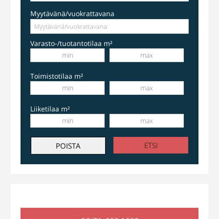
Myytävänä/vuokrattavana
Varasto-/tuotantotilaa m²
Toimistotilaa m²
Liiketilaa m²