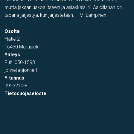
mutta jaksan uskoa itseeni ja asiakkaisiini. Asioillahan on
tapana järjestyä, kun järjestetään. – M. Lampinen-
PIHATILAA
,
Toimistotila
,
Tuotantotila
,
varastotila
,
Showroom
Osoite
Tehtaantie 1, Vihti, Suomi
Ylätie 2,
16450 Mallusjoki
Yhteys
Puh.
050-1598
jonne(at)jonne.fi
Y-tunnus
0925210-8
Tietosuojaseloste
varastotila
Kumitehtaankatu 7, Kerava, Suomi, Savio