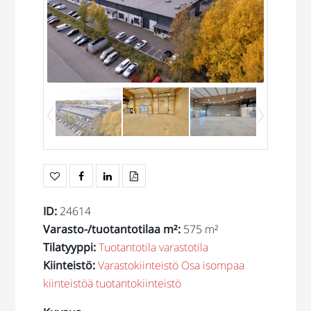
ID
:
24614
Varasto-/tuotantotilaa m²
:
575 m²
Tilatyyppi
:
Tuotantotila
varastotila
Kiinteistö
:
Varastokiinteistö
Osa isompaa
kiinteistöä
tuotantokiinteistö