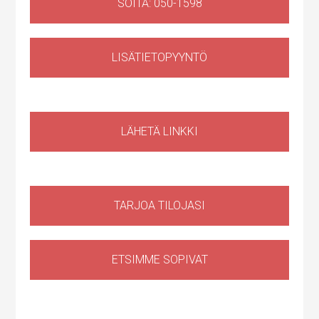
SOITA: 050-1598
LISÄTIETOPYYNTÖ
Liiketila
,
Huoltotila
Ruosilantie 14g, 00390 Helsinki, Suomi, Konala
LÄHETÄ LINKKI
TARJOA TILOJASI
ETSIMME SOPIVAT
Huoltotila
,
Tuotantotila
,
Logistiikkatila
,
Sähköauton lataus kiinteistössä