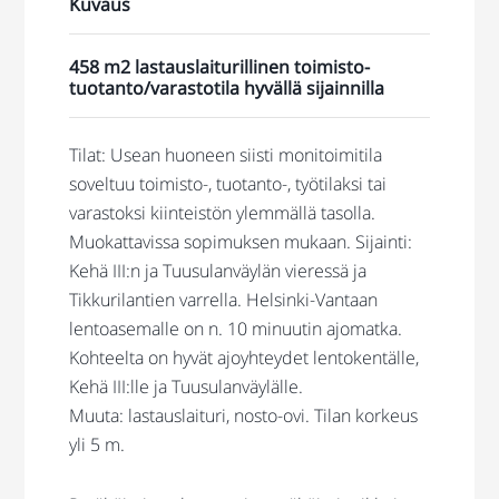
Kuvaus
458 m2 lastauslaiturillinen toimisto-
tuotanto/varastotila hyvällä sijainnilla
Tilat: Usean huoneen siisti monitoimitila
soveltuu toimisto-, tuotanto-, työtilaksi tai
varastoksi kiinteistön ylemmällä tasolla.
Muokattavissa sopimuksen mukaan. Sijainti:
Kehä III:n ja Tuusulanväylän vieressä ja
Tikkurilantien varrella. Helsinki-Vantaan
lentoasemalle on n. 10 minuutin ajomatka.
Kohteelta on hyvät ajoyhteydet lentokentälle,
Kehä III:lle ja Tuusulanväylälle.
Muuta: lastauslaituri, nosto-ovi. Tilan korkeus
yli 5 m.