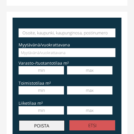
Myytävänä/vuokrattavana
Varasto-/tuotantotilaa m²
Toimistotilaa m²
Liiketilaa m²