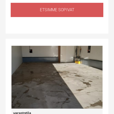
ETSIMME SOPIVAT
Tuotantotila
,
Logistiikkatila
,
Sähköauton lataus kiinteistössä
Haapaniitynkatu 1, Kerava, Suomi
varastotila