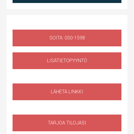
SOITA: 050-1598
LISÄTIETOPYYNTÖ
Huoltotila
,
Liiketila
Ruosilantie 14g, 00390 Helsinki, Suomi, Konala
LÄHETÄ LINKKI
TARJOA TILOJASI