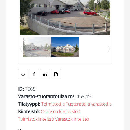
ID
:
7568
Varasto-/tuotantotilaa m²
:
458 m²
Tilatyyppi
:
Toimistotila
Tuotantotila
varastotila
Kiinteistö
:
Osa isoa kiinteistöä
Toimistokiinteistö
Varastokiinteistö