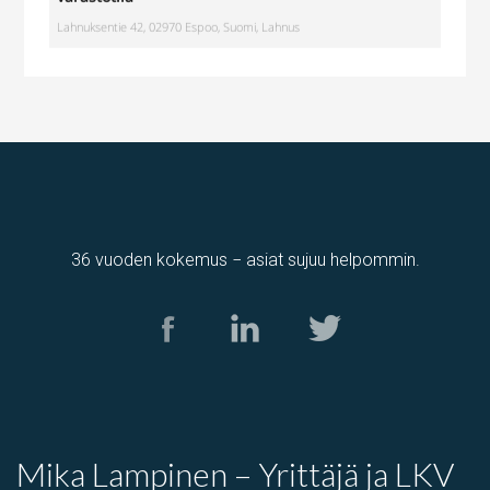
Lahnuksentie 42, 02970 Espoo, Suomi, Lahnus
36 vuoden kokemus − asiat sujuu helpommin.
varastotila
,
Tuotantotila
Kolamiilunkuja 3, Vantaa, Suomi, Piispankylä, Åby
Mika Lampinen – Yrittäjä ja LKV