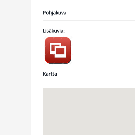
Pohjakuva
Lisäkuvia
:
https://jonne.smugmug.com/Toimitilat/Vant
kivistonkorventie-
1/i-SGbN4gF
Kartta