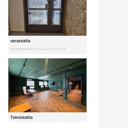
varastotila
Kumitehtaankatu 7, Kerava, Suomi, Savio
Toimistotila
Kivipyykintie 6, Vantaa, Suomi, Itä-Hakkila