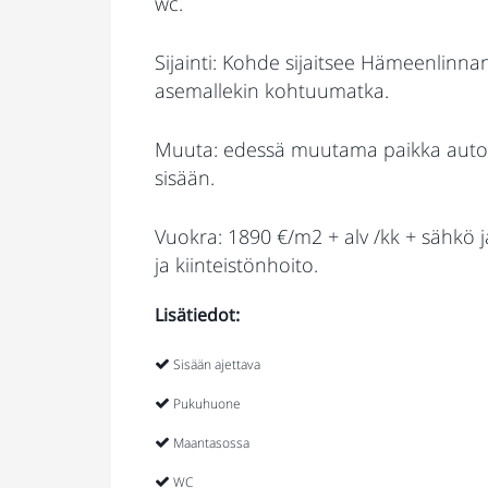
wc.
Sijainti: Kohde sijaitsee Hämeenlinna
asemallekin kohtuumatka.
Muuta: edessä muutama paikka autoil
sisään.
Vuokra: 1890 €/m2 + alv /kk + sähkö j
ja kiinteistönhoito.
Lisätiedot:
Sisään ajettava
Pukuhuone
Maantasossa
WC