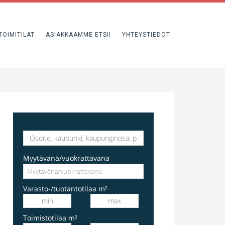
TOIMITILAT
ASIAKKAAMME ETSII
YHTEYSTIEDOT
varastotila
Hakkilankaari 1, Vantaa, Suomi, Hakkila
Myytävänä/vuokrattavana
Varasto-/tuotantotilaa m²
Toimistotilaa m²