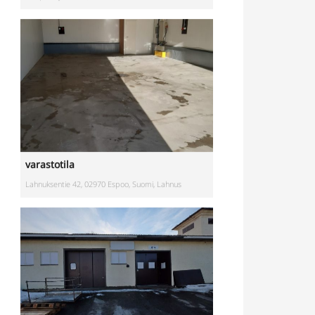
varastotila
Lahnuksentie 42, 02970 Espoo, Suomi, Lahnus