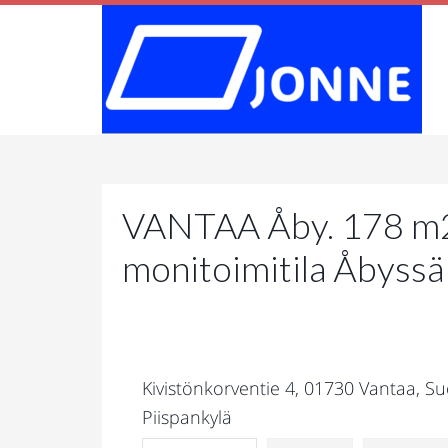
VANTAA Åby. 178 m2 
monitoimitila Åbyssä
Kivistönkorventie 4, 01730 Vantaa, Su
Piispankylä