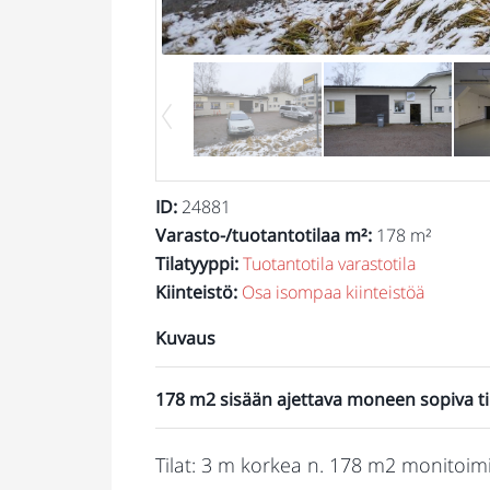
ID
:
24881
Varasto-/tuotantotilaa m²
:
178 m²
Tilatyyppi
:
Tuotantotila
varastotila
Kiinteistö
:
Osa isompaa kiinteistöä
Kuvaus
178 m2 sisään ajettava moneen sopiva ti
Tilat: 3 m korkea n. 178 m2 monitoimi