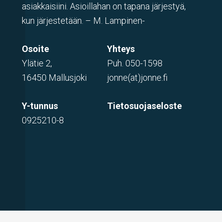
asiakkaisiini. Asioillahan on tapana järjestyä,
kun järjestetään. – M. Lampinen-
Osoite
Yhteys
Ylätie 2,
Puh.
050-1598
16450 Mallusjoki
jonne(at)jonne.fi
Y-tunnus
Tietosuojaseloste
0925210-8