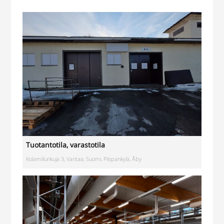
Tuotantotila
,
varastotila
Kolamiilunkuja 3, Vantaa, Suomi, Piispankylä, Åby