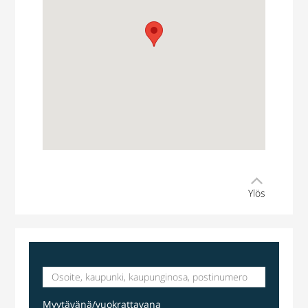
Ylös
varastotila
Kuninkaalantie 19, Vantaa, Suomi, Kuninkaala
Myytävänä/vuokrattavana