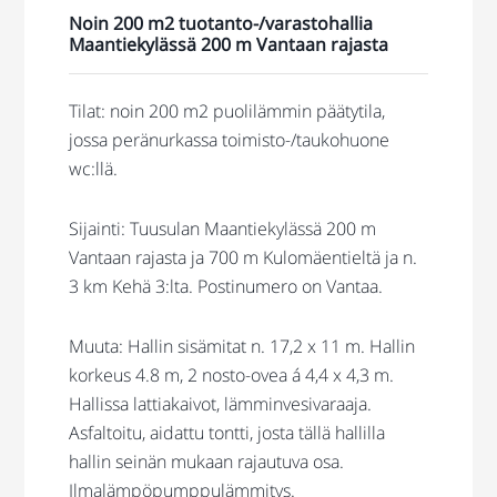
Noin 200 m2 tuotanto-/varastohallia
Maantiekylässä 200 m Vantaan rajasta
Tilat: noin 200 m2 puolilämmin päätytila,
jossa peränurkassa toimisto-/taukohuone
wc:llä.
Sijainti: Tuusulan Maantiekylässä 200 m
Vantaan rajasta ja 700 m Kulomäentieltä ja n.
3 km Kehä 3:lta. Postinumero on Vantaa.
Muuta: Hallin sisämitat n. 17,2 x 11 m. Hallin
korkeus 4.8 m, 2 nosto-ovea á 4,4 x 4,3 m.
Hallissa lattiakaivot, lämminvesivaraaja.
Asfaltoitu, aidattu tontti, josta tällä hallilla
hallin seinän mukaan rajautuva osa.
Ilmalämpöpumppulämmitys.