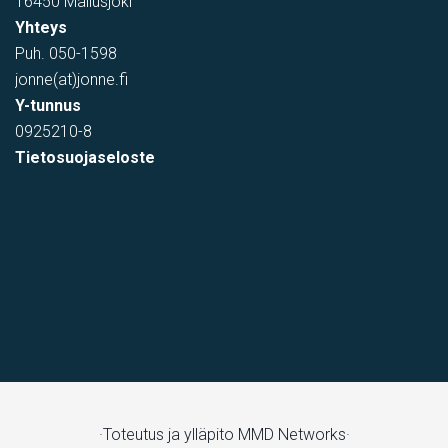
16450 Mallusjoki
Yhteys
Puh.
050-1598
jonne(at)jonne.fi
Y-tunnus
0925210-8
Tietosuojaseloste
Toimistotila
,
varastotila
Kivipyykintie 6, Vantaa, Suomi, Itä-Hakkila
·Toteutus ja ylläpito
MMD Networks·