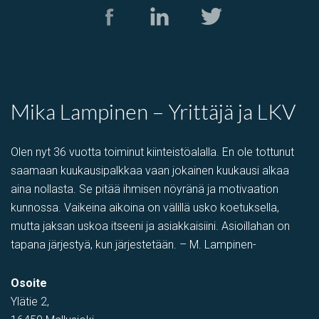
varastotila
Kumitehtaankatu 7, Kerava, Suomi, Savio
Mika Lampinen – Yrittäjä ja LKV
Olen nyt 36 vuotta toiminut kiinteistöalalla. En ole tottunut
saamaan kuukausipalkkaa vaan jokainen kuukausi alkaa
aina nollasta. Se pitää ihmisen nöyränä ja motivaation
kunnossa. Vaikeina aikoina on välillä usko koetuksella,
mutta jaksan uskoa itseeni ja asiakkaisiini. Asioillahan on
tapana järjestyä, kun järjestetään. – M. Lampinen-
Toimistotila
Osoite
Kivipyykintie 6, Vantaa, Suomi, Itä-Hakkila
Ylätie 2,