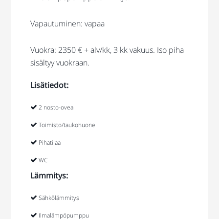
Vapautuminen: vapaa
Vuokra: 2350 € + alv/kk, 3 kk vakuus. Iso piha
sisältyy vuokraan.
Lisätiedot:
2 nosto-ovea
Toimisto/taukohuone
Pihatilaa
WC
Lämmitys:
Sähkölämmitys
Ilmalämpöpumppu