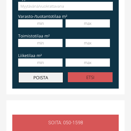
Varasto-/tuotantotilaa m²
Toimistotilaa m²
Liiketilaa m²
Liiketila
,
Huoltotila
Ruosilantie 14g, 00390 Helsinki, Suomi, Konala
SOITA: 050-1598