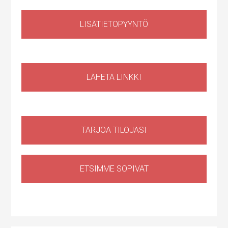
LISÄTIETOPYYNTÖ
Huoltotila
,
Tuotantotila
,
Logistiikkatila
,
Sähköauton lataus kiinteistössä
Haapaniitynkatu 1, Kerava, Suomi
LÄHETÄ LINKKI
TARJOA TILOJASI
ETSIMME SOPIVAT
varastotila
Lahnuksentie 42, 02970 Espoo, Suomi, Lahnus