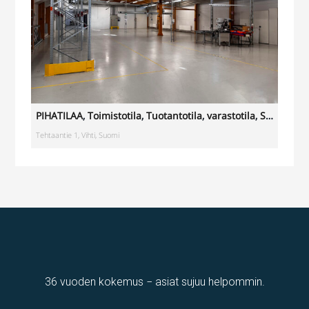
PIHATILAA
,
Toimistotila
,
Tuotantotila
,
varastotila
,
Showroom
Tehtaantie 1, Vihti, Suomi
36 vuoden kokemus − asiat sujuu helpommin.