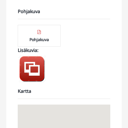
Pohjakuva
Pohjakuva
Lisäkuvia
:
https://jonne.smugmug.com/Toimitilat/TUUSULA/Kelat
9-
p%C3%A4%C3%A4ty/i-
9hL4SHm
Kartta