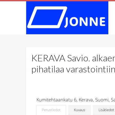
KERAVA Savio. alkaen
pihatilaa varastointi
Kumitehtaankatu 6, Kerava, Suomi, S
Perustiedot
Kuvaus
Lisätiedot