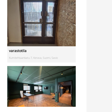
varastotila
Kumitehtaankatu 7, Kerava, Suomi, Savio
Toimistotila
Kivipyykintie 6, Vantaa, Suomi, Itä-Hakkila