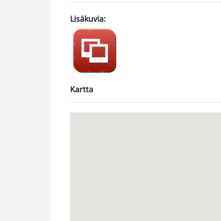
Lisäkuvia
:
https://jonne.smugmug.com/Toimitilat/Kera
Kumitehtaankatu/
Kartta