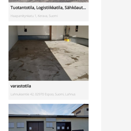
varastotila
Lahnuksentie 42, 02970 Espoo, Suomi, Lahnus