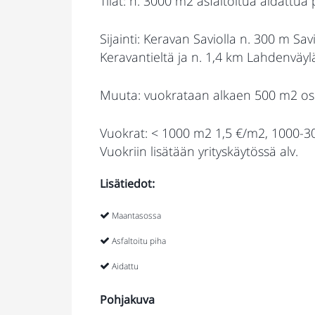
Tilat: n. 3000 m2 asfaltoitua aidattua 
Sijainti: Keravan Saviolla n. 300 m Sa
Keravantieltä ja n. 1,4 km Lahdenväyl
Muuta: vuokrataan alkaen 500 m2 osi
Vuokrat: < 1000 m2 1,5 €/m2, 1000-
Vuokriin lisätään yrityskäytössä alv.
Lisätiedot:
Maantasossa
Asfaltoitu piha
Aidattu
Pohjakuva