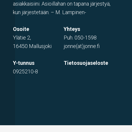
asiakkaisiini. Asioillahan on tapana järjestyä,
kun järjestetään. – M. Lampinen-
Osoite
Yhteys
Ylätie 2,
Puh.
050-1598
16450 Mallusjoki
jonne(at)jonne.fi
Y-tunnus
Tietosuojaseloste
0925210-8