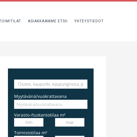
TOIMITILAT
ASIAKKAAMME ETSII
YHTEYSTIEDOT
varastotila
Hakkilankaari 1, Vantaa, Suomi, Hakkila
Myytävänä/vuokrattavana
Varasto-/tuotantotilaa m²
Toimistotilaa m²