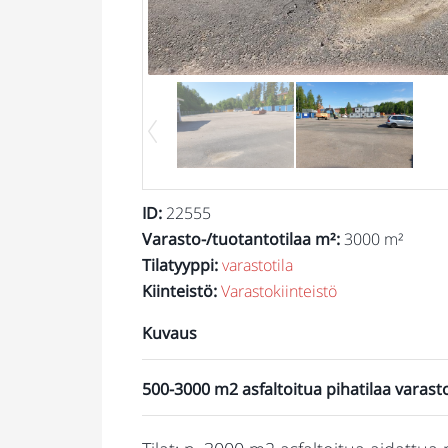
ID
:
22555
Varasto-/tuotantotilaa m²
:
3000 m²
Tilatyyppi
:
varastotila
Kiinteistö
:
Varastokiinteistö
Kuvaus
500-3000 m2 asfaltoitua pihatilaa varast