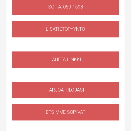
SOITA: 050-1598
LISÄTIETOPYYNTÖ
Liiketila
,
Huoltotila
Ruosilantie 14g, 00390 Helsinki, Suomi, Konala
LÄHETÄ LINKKI
TARJOA TILOJASI
ETSIMME SOPIVAT