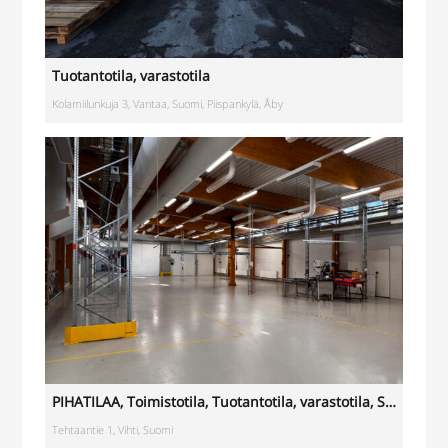
Tuotantotila
,
varastotila
Kolamiilunkuja 3, Vantaa, Suomi, Piispankylä, Åby
PIHATILAA
,
Toimistotila
,
Tuotantotila
,
varastotila
,
Showroom
Tehtaantie 1, Vihti, Suomi