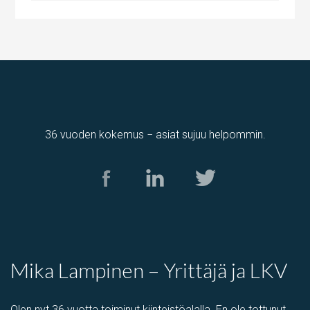
36 vuoden kokemus − asiat sujuu helpommin.
varastotila
Kumitehtaankatu 7, Kerava, Suomi, Savio
Mika Lampinen – Yrittäjä ja LKV
Olen nyt 36 vuotta toiminut kiinteistöalalla. En ole tottunut