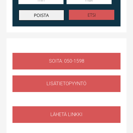
Ruosilantie 14g, 00390 Helsinki, Suomi, Konala
SOITA: 050-1598
LISÄTIETOPYYNTÖ
Huoltotila
,
Tuotantotila
,
Logistiikkatila
,
Sähköauton lataus kiinteistössä
Haapaniitynkatu 1, Kerava, Suomi
LÄHETÄ LINKKI