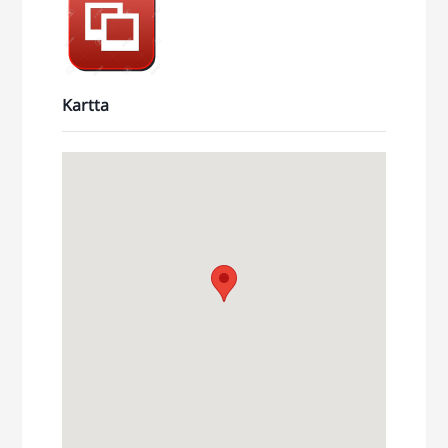
14/i-
ZvhmvWm
Kartta