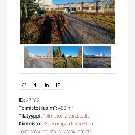
ID
:
27282
Toimistotilaa m²
:
450 m²
Tilatyyppi
:
Toimistotila
varastotila
Kiinteistö
:
Osa isompaa kiinteistöä
Toimistokiinteistö
Varastokiinteistö