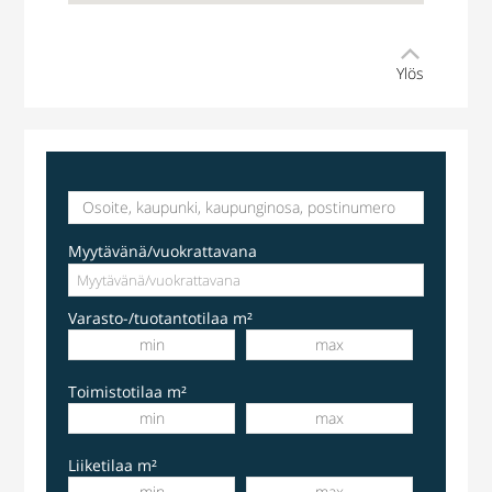
Ylös
varastotila
Kuninkaalantie 19, Vantaa, Suomi, Kuninkaala
Myytävänä/vuokrattavana
Varasto-/tuotantotilaa m²
Toimistotilaa m²
Liiketilaa m²
Liiketila
,
Huoltotila