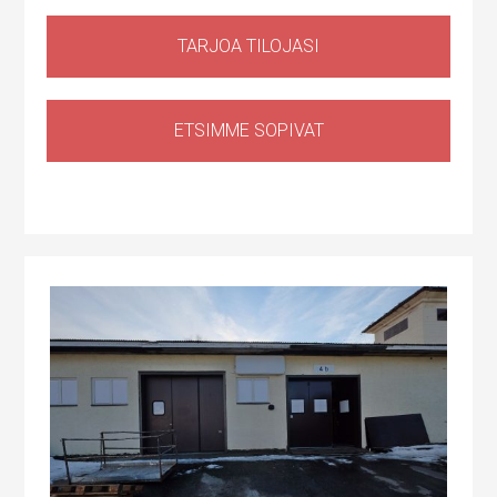
TARJOA TILOJASI
ETSIMME SOPIVAT
varastotila
Lahnuksentie 42, 02970 Espoo, Suomi, Lahnus