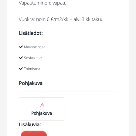
Vapautuminen: vapaa.
Vuokra: noin 6 €/m2/kk + alv. 3 kk takuu.
Lisätiedot:
Maantasossa
Sosiaalitilat
Toimistoa
Pohjakuva
Pohjakuva
Lisäkuvia
:
https://jonne.smugmug.com/Toimitilat/KERAVA/Kyt%