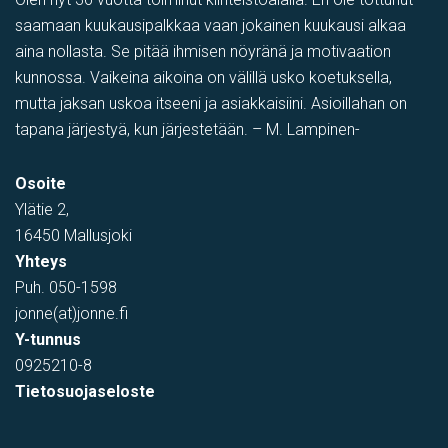
saamaan kuukausipalkkaa vaan jokainen kuukausi alkaa
aina nollasta. Se pitää ihmisen nöyränä ja motivaation
kunnossa. Vaikeina aikoina on välillä usko koetuksella,
mutta jaksan uskoa itseeni ja asiakkaisiini. Asioillahan on
tapana järjestyä, kun järjestetään. – M. Lampinen-
Toimistotila
Osoite
Kivipyykintie 6, Vantaa, Suomi, Itä-Hakkila
Ylätie 2,
16450 Mallusjoki
Yhteys
Puh.
050-1598
jonne(at)jonne.fi
Y-tunnus
0925210-8
Tietosuojaseloste