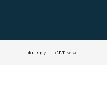
Toimistotila
,
varastotila
Kivipyykintie 6, Vantaa, Suomi, Itä-Hakkila
·Toteutus ja ylläpito
MMD Networks·
varastotila
Lyhtytie 17, 00740 Helsinki, Suomi, Suutarila