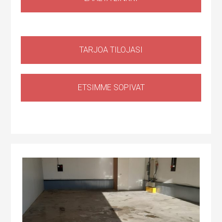
TARJOA TILOJASI
ETSIMME SOPIVAT
Tuotantotila
,
Logistiikkatila
,
Sähköauton lataus kiinteistössä
Haapaniitynkatu 1, Kerava, Suomi