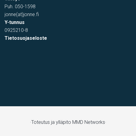
Puh.
050-1598
jonne(at)jonne.fi
Y-tunnus
0925210-8
Tietosuojaseloste
varastotila
Kumitehtaankatu 7, Kerava, Suomi, Savio
·Toteutus ja ylläpito
MMD Networks·