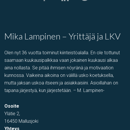
varastotila
,
Tuotantotila
Kolamiilunkuja 3, Vantaa, Suomi, Piispankylä, Åby
Mika Lampinen – Yrittäjä ja LKV
Olen nyt 36 vuotta toiminut kiinteistöalalla. En ole tottunut
saamaan kuukausipalkkaa vaan jokainen kuukausi alkaa
aina nollasta. Se pitää ihmisen nöyränä ja motivaation
kunnossa. Vaikeina aikoina on välillä usko koetuksella,
mutta jaksan uskoa itseeni ja asiakkaisiini. Asioillahan on
tapana järjestyä, kun järjestetään. – M. Lampinen-
varastotila
,
Showroom
,
Myymälä-varastotila
,
PIHATILAA
,
Toi
Osoite
Tehtaantie 1, Vihti, Suomi
Ylätie 2,
16450 Mallusjoki
Yhteys