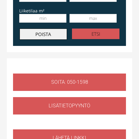
Liiketilaa m²
SOITA: 050-1598
LISÄTIETOPYYNTÖ
Huoltotila
,
Liiketila
Ruosilantie 14g, 00390 Helsinki, Suomi, Konala
LÄHETÄ LINKKI