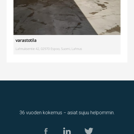
varastotila
Lahnuksentie 42, 02970 Espoo, Suomi, Lahnus
36 vuoden kokemus − asiat sujuu helpommin.