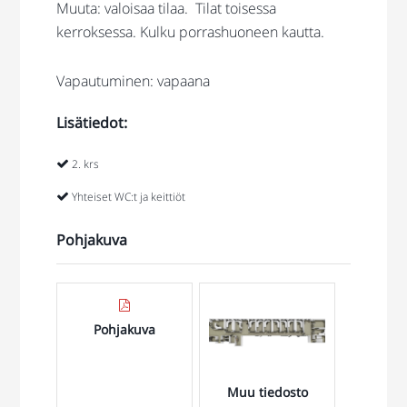
Muuta: valoisaa tilaa. Tilat toisessa
kerroksessa. Kulku porrashuoneen kautta.
Vapautuminen: vapaana
Lisätiedot:
2. krs
Yhteiset WC:t ja keittiöt
Pohjakuva
Pohjakuva
Muu tiedosto