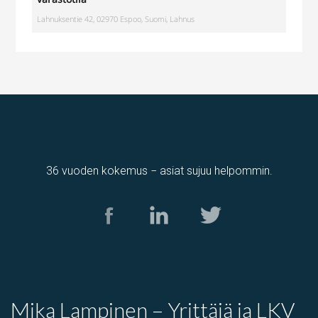
Lahnuksentie 42, 02970 Espoo, Suomi, Lahnus
36 vuoden kokemus − asiat sujuu helpommin.
Tuotantotila
,
varastotila
Kolamiilunkuja 3, Vantaa, Suomi, Piispankylä, Åby
Mika Lampinen – Yrittäjä ja LKV