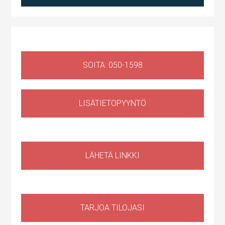
SOITA: 050-1598
LISÄTIETOPYYNTÖ
Liiketila
,
Huoltotila
Ruosilantie 14g, 00390 Helsinki, Suomi, Konala
LÄHETÄ LINKKI
TARJOA TILOJASI