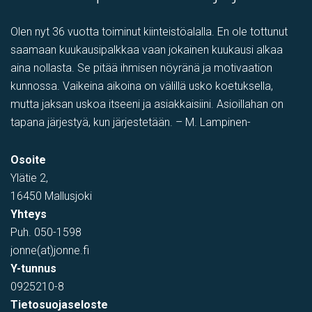
Olen nyt 36 vuotta toiminut kiinteistöalalla. En ole tottunut
saamaan kuukausipalkkaa vaan jokainen kuukausi alkaa
aina nollasta. Se pitää ihmisen nöyränä ja motivaation
kunnossa. Vaikeina aikoina on välillä usko koetuksella,
mutta jaksan uskoa itseeni ja asiakkaisiini. Asioillahan on
tapana järjestyä, kun järjestetään. – M. Lampinen-
PIHATILAA
,
Toimistotila
,
Tuotantotila
,
varastotila
,
Showroom
Osoite
Tehtaantie 1, Vihti, Suomi
Ylätie 2,
16450 Mallusjoki
Yhteys
Puh.
050-1598
jonne(at)jonne.fi
Y-tunnus
0925210-8
Tietosuojaseloste