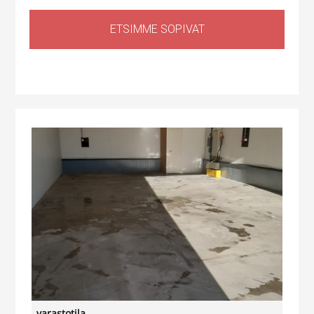
ETSIMME SOPIVAT
Huoltotila
,
Tuotantotila
,
Logistiikkatila
,
Sähköauton lataus kiinteistössä
Haapaniitynkatu 1, Kerava, Suomi
varastotila