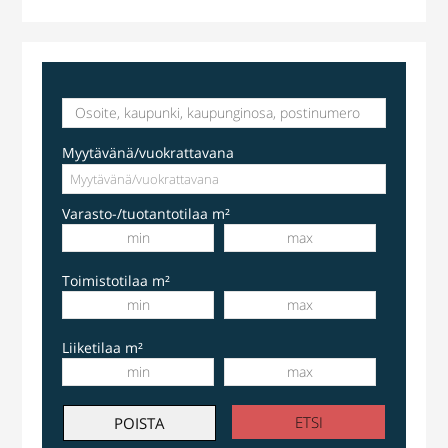
Myytävänä/vuokrattavana
Varasto-/tuotantotilaa m²
Toimistotilaa m²
Liiketilaa m²