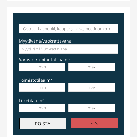
Myytävänä/vuokrattavana
Varasto-/tuotantotilaa m²
Toimistotilaa m²
Liiketilaa m²