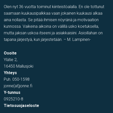
Olen nyt 36 vuotta toiminut kiinteistöalalla. En ole tottunut
saamaan kuukausipalkkaa vaan jokainen kuukausi alkaa
aina nollasta. Se pitää ihmisen nöyränä ja motivaation
kunnossa. Vaikeina aikoina on välillä usko koetuksella,
mutta jaksan uskoa itseeni ja asiakkaisiini. Asioillahan on
tapana järjestyä, kun järjestetään. – M. Lampinen-
PIHATILAA
,
Toimistotila
,
Tuotantotila
,
varastotila
,
Showroom
Osoite
Tehtaantie 1, Vihti, Suomi
Ylätie 2,
16450 Mallusjoki
Yhteys
Puh.
050-1598
jonne(at)jonne.fi
Y-tunnus
0925210-8
Tietosuojaseloste