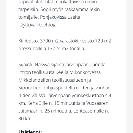
sopivat tilat. Tilat muokattavissa omiin
tarpeisiin. Sopii myös raskaammallekin
toimijalle. Pohjakuvissa useita
käyttövaihtoehtoja.
Kiinteistö: 3700 m2 varastokiinteistö 720 m2
pressuhallilla 13724 m2 tontilla.
Sijainti: Näkyvä sijainti Järvenpään uudella
Intron teollisuusalueella Mikonkorvessa
Mikkolanpellon teollisuusalueen ja
Sipoontien pohjoispuolella uuden ja vanhan
4-tien välissä. Järvenpään ydinkeskustaan 4,4
km. Kehä 3:lle n. 15 minuuttia ja Vuosaaren
satamaan n. 25 minuuttia. Lentoasemalle n.
30 km.
Lisätiedot: