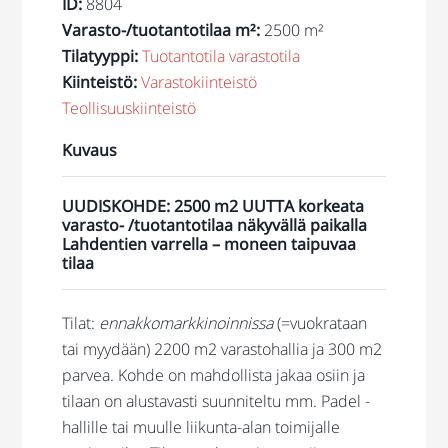
ID
:
8804
Varasto-/tuotantotilaa m²
:
2500 m²
Tilatyyppi
:
Tuotantotila
varastotila
Kiinteistö
:
Varastokiinteistö
Teollisuuskiinteistö
Kuvaus
UUDISKOHDE: 2500 m2 UUTTA korkeata
varasto- /tuotantotilaa näkyvällä paikalla
Lahdentien varrella – moneen taipuvaa
tilaa
Tilat:
ennakkomarkkinoinnissa
(=vuokrataan
tai myydään) 2200 m2 varastohallia ja 300 m2
parvea. Kohde on mahdollista jakaa osiin ja
tilaan on alustavasti suunniteltu mm. Padel -
hallille tai muulle liikunta-alan toimijalle