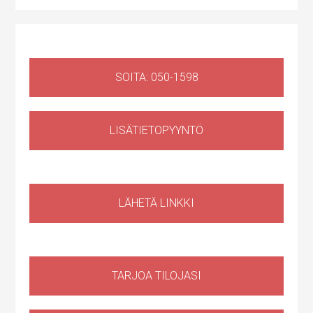
SOITA: 050-1598
LISÄTIETOPYYNTÖ
Liiketila
,
Huoltotila
Ruosilantie 14g, 00390 Helsinki, Suomi, Konala
LÄHETÄ LINKKI
TARJOA TILOJASI