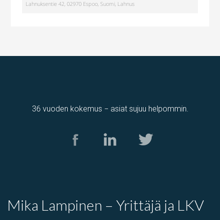
Lahnuksentie 42, 02970 Espoo, Suomi, Lahnus
36 vuoden kokemus − asiat sujuu helpommin.
Tuotantotila
,
varastotila
Kolamiilunkuja 3, Vantaa, Suomi, Piispankylä, Åby
Mika Lampinen – Yrittäjä ja LKV