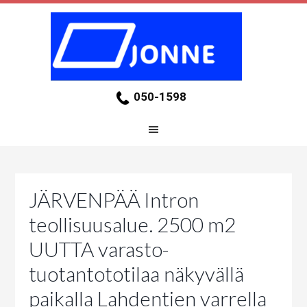
050-1598
JÄRVENPÄÄ Intron
teollisuusalue. 2500 m2
UUTTA varasto-
tuotantototilaa näkyvällä
paikalla Lahdentien varrella