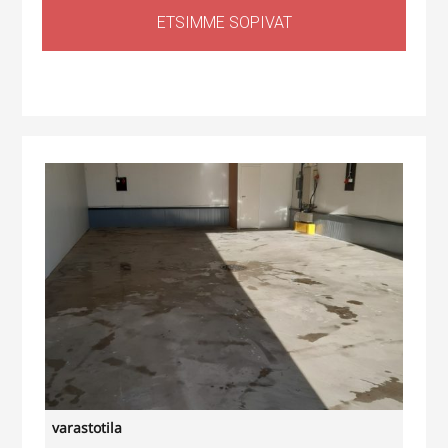
ETSIMME SOPIVAT
Huoltotila
,
Tuotantotila
,
Logistiikkatila
,
Sähköauton lataus kiinteistössä
Haapaniitynkatu 1, Kerava, Suomi
varastotila