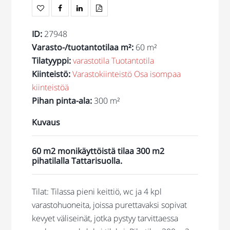
ID
:
27948
Varasto-/tuotantotilaa m²
:
60 m²
Tilatyyppi
:
varastotila
Tuotantotila
Kiinteistö
:
Varastokiinteistö
Osa isompaa
kiinteistöä
Pihan pinta-ala
:
300 m²
Kuvaus
60 m2 monikäyttöistä tilaa 300 m2
pihatilalla Tattarisuolla.
Tilat: Tilassa pieni keittiö, wc ja 4 kpl
varastohuoneita, joissa purettavaksi sopivat
kevyet väliseinät, jotka pystyy tarvittaessa