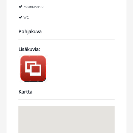
Maantasossa
WC
Pohjakuva
Lisäkuvia
:
https://jonne.smugmug.com/Toimitilat/Hki-
Kaasutintie-6-
240-m2/
Kartta