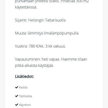
purkamaan yhdeksi tilaksi. Pihatilaa 300 m2
käytettävissä.
Sijainti: Helsingin Tattarisuolla
Muuta: lämmitys ilmalämpöpumpulla.
Vuokra: 780 €/kk. 3 kk vakuus.
Vapautuminen: heti vapaa. Haemme tilaan
pitkä-aikaista käyttäjää.
Lisätiedot:
Keittiö
Toimistoa
Käyntiovi