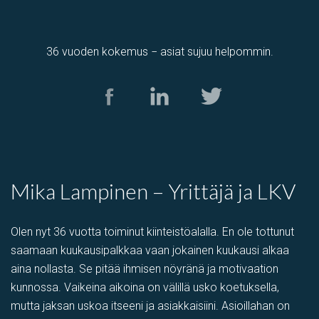
36 vuoden kokemus − asiat sujuu helpommin.
Tuotantotila
,
varastotila
Kolamiilunkuja 3, Vantaa, Suomi, Piispankylä, Åby
Mika Lampinen – Yrittäjä ja LKV
Olen nyt 36 vuotta toiminut kiinteistöalalla. En ole tottunut
saamaan kuukausipalkkaa vaan jokainen kuukausi alkaa
aina nollasta. Se pitää ihmisen nöyränä ja motivaation
kunnossa. Vaikeina aikoina on välillä usko koetuksella,
mutta jaksan uskoa itseeni ja asiakkaisiini. Asioillahan on