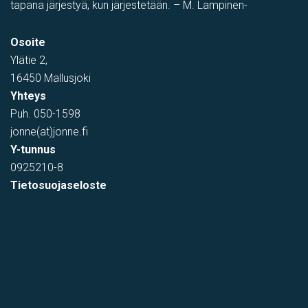
tapana järjestyä, kun järjestetään. – M. Lampinen-
PIHATILAA
,
Toimistotila
,
Tuotantotila
,
varastotila
,
Showroom
Osoite
Tehtaantie 1, Vihti, Suomi
Ylätie 2,
16450 Mallusjoki
Yhteys
Puh.
050-1598
jonne(at)jonne.fi
Y-tunnus
0925210-8
Tietosuojaseloste
varastotila
Kumitehtaankatu 7, Kerava, Suomi, Savio