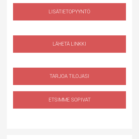
LISÄTIETOPYYNTÖ
Liiketila
,
Huoltotila
Ruosilantie 14g, 00390 Helsinki, Suomi, Konala
LÄHETÄ LINKKI
TARJOA TILOJASI
ETSIMME SOPIVAT
Huoltotila
,
Tuotantotila
,
Logistiikkatila
,
Sähköauton lataus kiinteistössä
Haapaniitynkatu 1, Kerava, Suomi