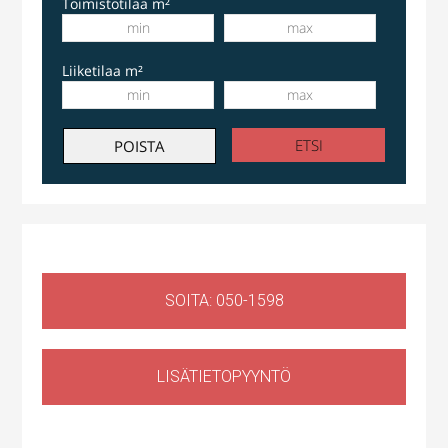
Toimistotilaa m²
Liiketilaa m²
SOITA: 050-1598
LISÄTIETOPYYNTÖ
Huoltotila
,
Liiketila
Ruosilantie 14g, 00390 Helsinki, Suomi, Konala