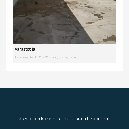
varastotila
Lahnuksentie 42, 02970 Espoo, Suomi, Lahnus
36 vuoden kokemus − asiat sujuu helpommin.