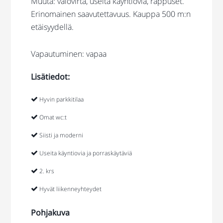
Muuta: valovirta, useita käyntiovia, rappuset.
Erinomainen saavutettavuus. Kauppa 500 m:n
etäisyydellä.
Vapautuminen: vapaa
Lisätiedot:
Hyvin parkkitilaa
Omat wc:t
Siisti ja moderni
Useita käyntiovia ja porraskäytäviä
2. krs
Hyvät liikenneyhteydet
Pohjakuva