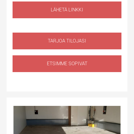
LÄHETÄ LINKKI
TARJOA TILOJASI
ETSIMME SOPIVAT
Tuotantotila
,
Logistiikkatila
,
Sähköauton lataus kiinteistössä
Haapaniitynkatu 1, Kerava, Suomi