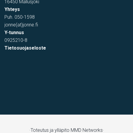
16450 Mallusjoki
Yhteys
Puh.
050-1598
jonne(at)jonne.fi
Y-tunnus
0925210-8
Tietosuojaseloste
varastotila
Kumitehtaankatu 7, Kerava, Suomi, Savio
·Toteutus ja ylläpito
MMD Networks·