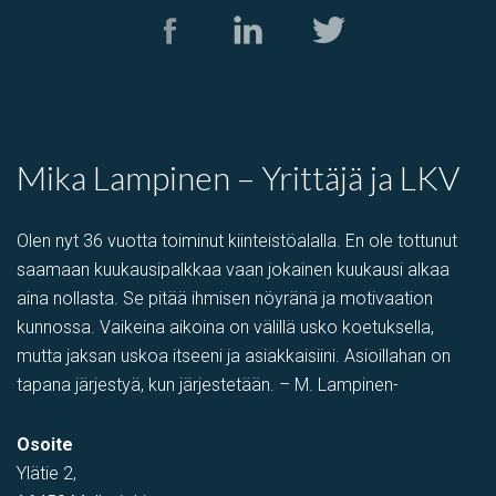
varastotila
,
Tuotantotila
Kolamiilunkuja 3, Vantaa, Suomi, Piispankylä, Åby
Mika Lampinen – Yrittäjä ja LKV
Olen nyt 36 vuotta toiminut kiinteistöalalla. En ole tottunut
saamaan kuukausipalkkaa vaan jokainen kuukausi alkaa
aina nollasta. Se pitää ihmisen nöyränä ja motivaation
kunnossa. Vaikeina aikoina on välillä usko koetuksella,
mutta jaksan uskoa itseeni ja asiakkaisiini. Asioillahan on
tapana järjestyä, kun järjestetään. – M. Lampinen-
varastotila
,
Showroom
,
Myymälä-varastotila
,
PIHATILAA
,
Toi
Osoite
Tehtaantie 1, Vihti, Suomi
Ylätie 2,