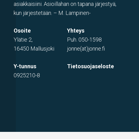
asiakkaisiini. Asioillahan on tapana järjestyä,
kun järjestetään. – M. Lampinen-
Osoite
Yhteys
Ylätie 2,
Puh.
050-1598
16450 Mallusjoki
jonne(at)jonne.fi
Y-tunnus
Tietosuojaseloste
0925210-8