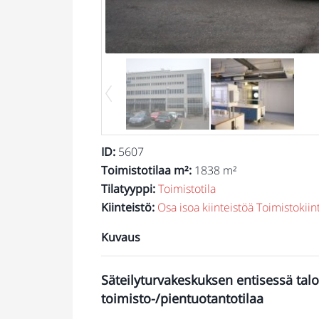
ID
:
5607
Toimistotilaa m²
:
1838 m²
Tilatyyppi
:
Toimistotila
Kiinteistö
:
Osa isoa kiinteistöä
Toimistokiin
Kuvaus
Säteilyturvakeskuksen entisessä talo
toimisto-/pientuotantotilaa