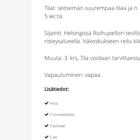
Tilat: seitsemän suurempaa tilaa ja n
5 wc:tä.
Sijainti: Helsingissä Roihupellon teolli
risteysalueella. Itäkeskukseen reilu ki
Muuta: 3. krs, Tila voidaan tarvittaess
Vapautuminen: vapaa.
Lisätiedot:
Hissi
2 minikeittiötä
3 portaat
5 wc