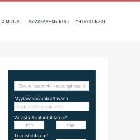
TOIMITILAT
ASIAKKAAMME ETSII
YHTEYSTIEDOT
varastotila
Hakkilankaari 1, Vantaa, Suomi, Hakkila
Myytävänä/vuokrattavana
Varasto-/tuotantotilaa m²
Toimistotilaa m²