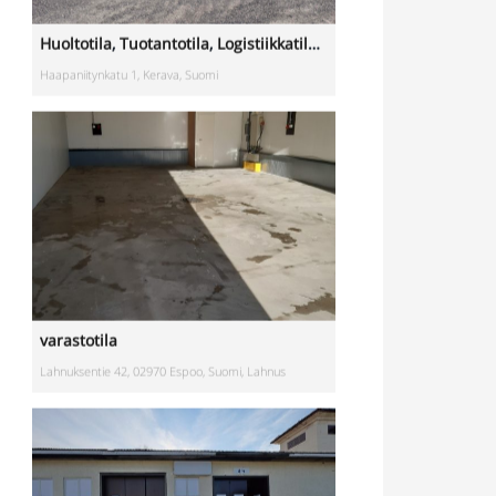
varastotila
Lahnuksentie 42, 02970 Espoo, Suomi, Lahnus