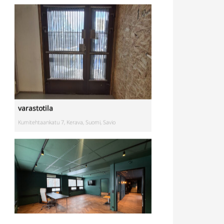
varastotila
Kumitehtaankatu 7, Kerava, Suomi, Savio
Toimistotila
Kivipyykintie 6, Vantaa, Suomi, Itä-Hakkila