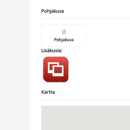
Pohjakuva
Pohjakuva
Lisäkuvia
:
https://jonne.smugmug.com/Toimitilat/Hki-
Laippatie-4-
1838m2/i-
CwZKCmg
Kartta