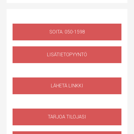
SOITA: 050-1598
LISÄTIETOPYYNTÖ
Huoltotila
,
Liiketila
Ruosilantie 14g, 00390 Helsinki, Suomi, Konala
LÄHETÄ LINKKI
TARJOA TILOJASI