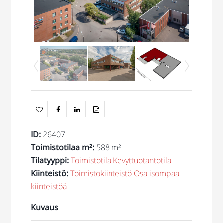
ID
:
26407
Toimistotilaa m²
:
588 m²
Tilatyyppi
:
Toimistotila
Kevyttuotantotila
Kiinteistö
:
Toimistokiinteistö
Osa isompaa
kiinteistöä
Kuvaus