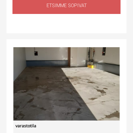
ETSIMME SOPIVAT
Tuotantotila
,
Logistiikkatila
,
Sähköauton lataus kiinteistössä
Haapaniitynkatu 1, Kerava, Suomi
varastotila