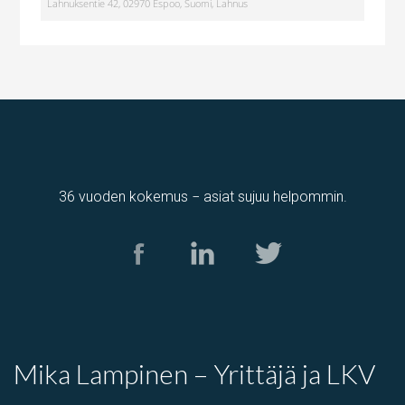
Lahnuksentie 42, 02970 Espoo, Suomi, Lahnus
36 vuoden kokemus − asiat sujuu helpommin.
varastotila
,
Tuotantotila
Kolamiilunkuja 3, Vantaa, Suomi, Piispankylä, Åby
Mika Lampinen – Yrittäjä ja LKV