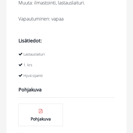
Muuta: ilmastointi, lastauslaituri.
Vapautuminen: vapaa
Lisätiedot:
Lastauslaituri
1. krs
Hyvä sijainti
Pohjakuva
Pohjakuva