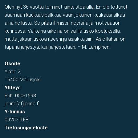
Olen nyt 36 vuotta toiminut kiinteistöalalla. En ole tottunut
saamaan kuukausipalkkaa vaan jokainen kuukausi alkaa
aina nollasta. Se pitää ihmisen nöyränä ja motivaation
kunnossa. Vaikeina aikoina on välillä usko koetuksella,
mutta jaksan uskoa itseeni ja asiakkaisiini. Asioillahan on
tapana järjestyä, kun järjestetään. – M. Lampinen-
varastotila
,
Showroom
,
Myymälä-varastotila
,
PIHATILAA
,
Toi
Osoite
Tehtaantie 1, Vihti, Suomi
Ylätie 2,
16450 Mallusjoki
Yhteys
Puh.
050-1598
jonne(at)jonne.fi
Y-tunnus
0925210-8
Tietosuojaseloste