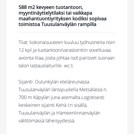
588 m2 k
evyeen tuotantoon,
myyntinäyttelytilaksi tai vaikkapa
maahantuontiyrityksen kodiksi sopivaa
toimistoa Tuusulanväylän rampilla
Tilat:
kokonaisuuteen kuuluu työhuoneita noin
12 kpl ja tuotantoon/varastointiin soveltuvaa
avointa tilaa, josta johtaa isot pariovet suoraan
talon lastauslaiturille. wc:t.
Sijainti: Oulunkylän eteläreunassa
Tuusulanväylän länsipuolella Metsälässä n.
700 m Käpylän juna-asemalta.
Logistisesti
keskeinen sijainti Kehä I:n sisällä,
Tuusulanväylän ja Hämeenlinnanväylän
välittömässä läheisyydessä.