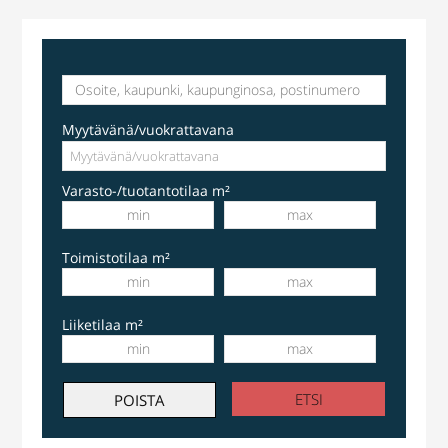
Myytävänä/vuokrattavana
Varasto-/tuotantotilaa m²
Toimistotilaa m²
Liiketilaa m²