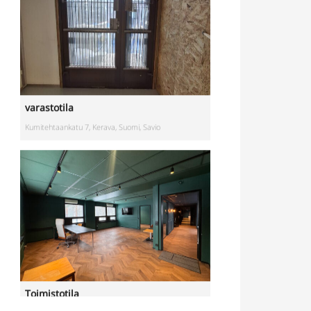
varastotila
Kumitehtaankatu 7, Kerava, Suomi, Savio
Toimistotila
Kivipyykintie 6, Vantaa, Suomi, Itä-Hakkila