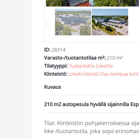
ID
:
28314
Varasto-/tuotantotilaa m²
:
210 m²
Tilatyyppi
:
Tuotantotila
Liiketila
Kiinteistö
:
Liikekiinteistö
Osa isompaa kiint
Kuvaus
210 m2 autopesula hyvällä sijainnilla Es
Tilat: Kiinteistön pohjakerroksessa si
liike-/tuotantotila, joka sopii erinomai