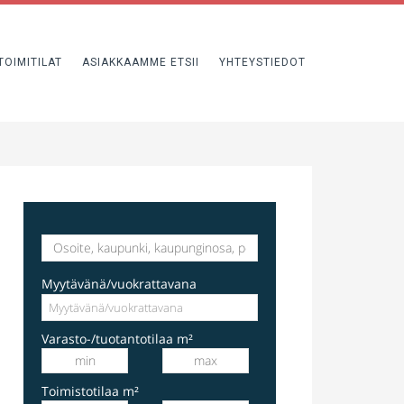
TOIMITILAT
ASIAKKAAMME ETSII
YHTEYSTIEDOT
varastotila
Hakkilankaari 1, Vantaa, Suomi, Hakkila
Myytävänä/vuokrattavana
Varasto-/tuotantotilaa m²
Toimistotilaa m²