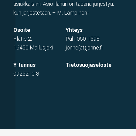
asiakkaisiini. Asioillahan on tapana järjestyä,
kun järjestetään. – M. Lampinen-
Osoite
Yhteys
Ylätie 2,
Puh.
050-1598
16450 Mallusjoki
jonne(at)jonne.fi
Y-tunnus
Tietosuojaseloste
0925210-8