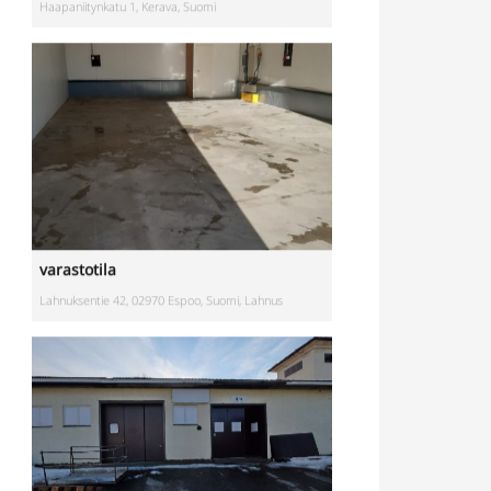
varastotila
Lahnuksentie 42, 02970 Espoo, Suomi, Lahnus