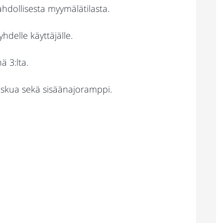
mahdollisesta myymälätilasta.
hdelle käyttäjälle.
ä 3:lta.
taskua sekä sisäänajoramppi.