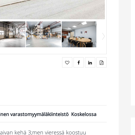
llinen varastomyymäläkiinteistö Koskelossa
ö aivan kehä 3;men vieressä koostuu