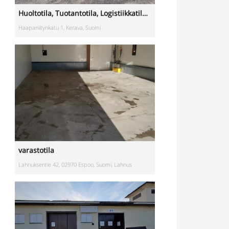
varastotila
Lahnuksentie 42, 02970 Espoo, Suomi, Lahnus