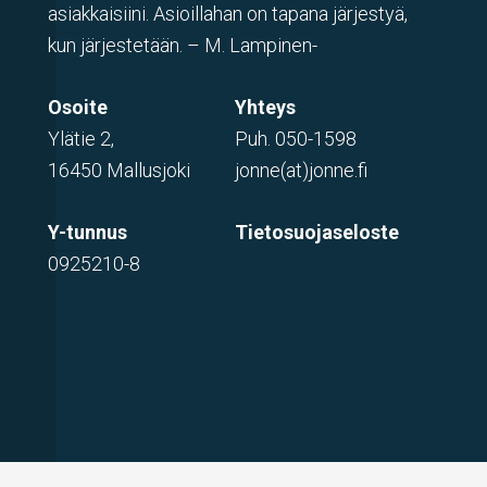
asiakkaisiini. Asioillahan on tapana järjestyä,
kun järjestetään. – M. Lampinen-
Osoite
Yhteys
Ylätie 2,
Puh.
050-1598
16450 Mallusjoki
jonne(at)jonne.fi
Y-tunnus
Tietosuojaseloste
0925210-8