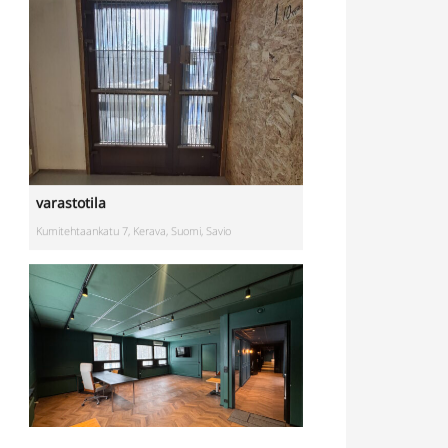
varastotila
Kumitehtaankatu 7, Kerava, Suomi, Savio
Toimistotila
Kivipyykintie 6, Vantaa, Suomi, Itä-Hakkila