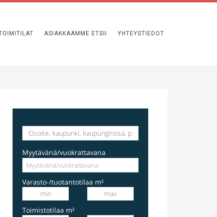
TOIMITILAT
ASIAKKAAMME ETSII
YHTEYSTIEDOT
varastotila
Hakkilankaari 1, Vantaa, Suomi, Hakkila
Myytävänä/vuokrattavana
Varasto-/tuotantotilaa m²
Toimistotilaa m²