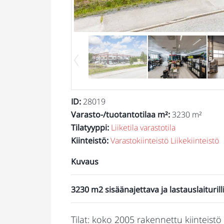
ID
:
28019
Varasto-/tuotantotilaa m²
:
3230 m²
Tilatyyppi
:
Liiketila
varastotila
Kiinteistö
:
Varastokiinteistö
Liikekiinteistö
Kuvaus
3230 m2 sisäänajettava ja lastauslaituri
Tilat: koko 2005 rakennettu kiinteist