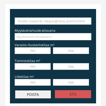
Myytävänä/vuokrattavana
Varasto-/tuotantotilaa m²
Toimistotilaa m²
Liiketilaa m²