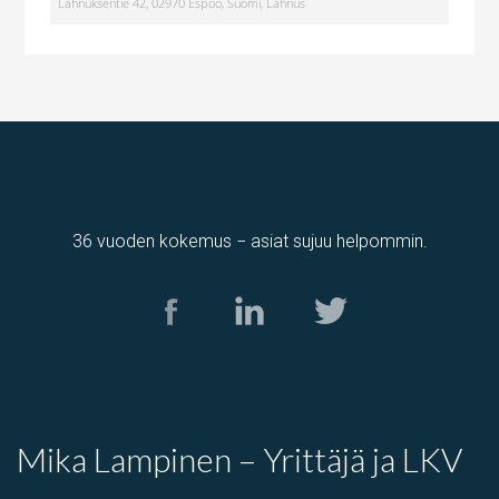
Lahnuksentie 42, 02970 Espoo, Suomi, Lahnus
36 vuoden kokemus − asiat sujuu helpommin.
Tuotantotila
,
varastotila
Kolamiilunkuja 3, Vantaa, Suomi, Piispankylä, Åby
Mika Lampinen – Yrittäjä ja LKV