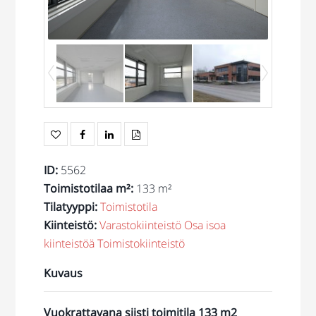
ID
:
5562
Toimistotilaa m²
:
133 m²
Tilatyyppi
:
Toimistotila
Kiinteistö
:
Varastokiinteistö
Osa isoa
kiinteistöä
Toimistokiinteistö
Kuvaus
Vuokrattavana siisti toimitila 133 m2