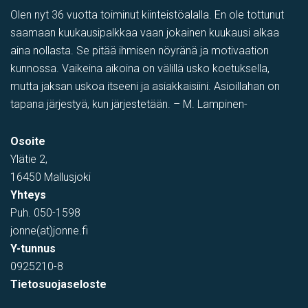
Olen nyt 36 vuotta toiminut kiinteistöalalla. En ole tottunut
saamaan kuukausipalkkaa vaan jokainen kuukausi alkaa
aina nollasta. Se pitää ihmisen nöyränä ja motivaation
kunnossa. Vaikeina aikoina on välillä usko koetuksella,
mutta jaksan uskoa itseeni ja asiakkaisiini. Asioillahan on
tapana järjestyä, kun järjestetään. – M. Lampinen-
PIHATILAA
,
Toimistotila
,
Tuotantotila
,
varastotila
,
Showroom
Osoite
Tehtaantie 1, Vihti, Suomi
Ylätie 2,
16450 Mallusjoki
Yhteys
Puh.
050-1598
jonne(at)jonne.fi
Y-tunnus
0925210-8
Tietosuojaseloste