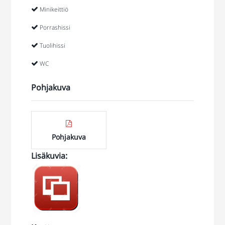
Minikeittiö
Porrashissi
Tuolihissi
WC
Pohjakuva
Pohjakuva
Lisäkuvia
:
https://jonne.smugmug.com/Toimitilat/Koskelo-
1/