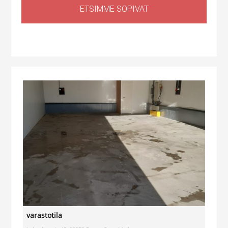
ETSIMME SOPIVAT
Huoltotila
,
Tuotantotila
,
Logistiikkatila
,
Sähköauton lataus kiinteistössä
Haapaniitynkatu 1, Kerava, Suomi
varastotila