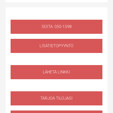
SOITA: 050-1598
LISÄTIETOPYYNTÖ
Liiketila
,
Huoltotila
Ruosilantie 14g, 00390 Helsinki, Suomi, Konala
LÄHETÄ LINKKI
TARJOA TILOJASI