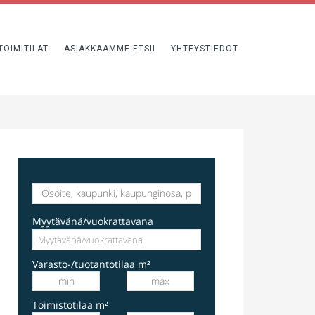
TOIMITILAT
ASIAKKAAMME ETSII
YHTEYSTIEDOT
varastotila
Hakkilankaari 1, Vantaa, Suomi, Hakkila
Myytävänä/vuokrattavana
Varasto-/tuotantotilaa m²
Toimistotilaa m²