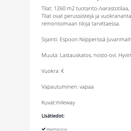
Tilat: 1260 m2 tuotanto-/varastotila
Tilat ovat perussiistejä ja vuokrana
remontoimaan tiloja tarvittaessa.
Sijainti: Espoon Niipperissä Juvanmalm
Muuta: Lastauskatos, nosto-ovi. Hyvi
Vuokra: €
Vapautuminen: vapaa
Kuvat:mileway
Lisätiedot:
Maantasossa