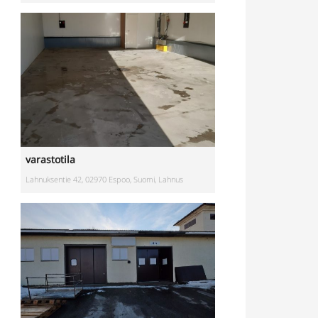
varastotila
Lahnuksentie 42, 02970 Espoo, Suomi, Lahnus