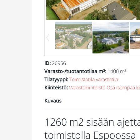
ID
:
26956
Varasto-/tuotantotilaa m²
:
1400 m²
Tilatyyppi
:
Toimistotila
varastotila
Kiinteistö
:
Varastokiinteistö
Osa isompaa ki
Kuvaus
1260 m2 sisään ajett
toimistolla Espoossa