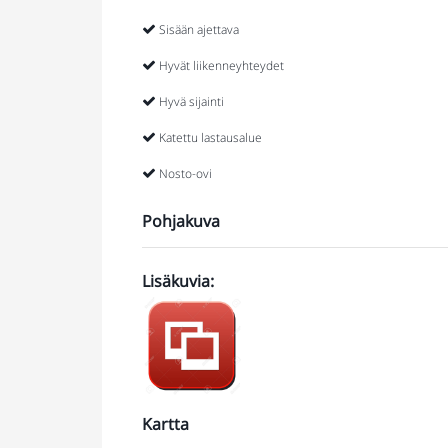
Sisään ajettava
Hyvät liikenneyhteydet
Hyvä sijainti
Katettu lastausalue
Nosto-ovi
Pohjakuva
Lisäkuvia
:
Lisää kuvia
kiinteistöstä
Kartta