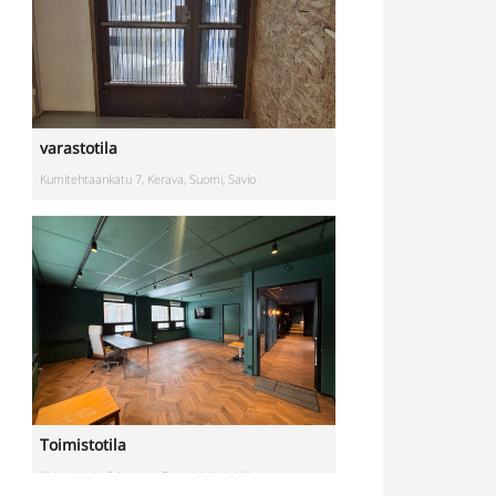
varastotila
Kumitehtaankatu 7, Kerava, Suomi, Savio
Toimistotila
Kivipyykintie 6, Vantaa, Suomi, Itä-Hakkila