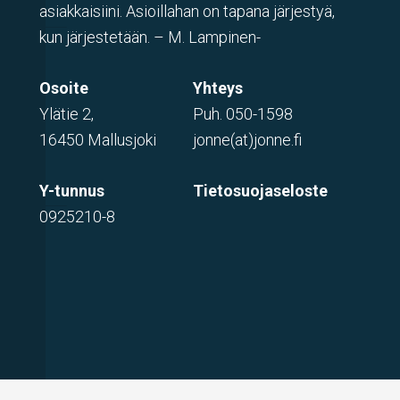
asiakkaisiini. Asioillahan on tapana järjestyä,
kun järjestetään. – M. Lampinen-
Osoite
Yhteys
Ylätie 2,
Puh.
050-1598
16450 Mallusjoki
jonne(at)jonne.fi
Y-tunnus
Tietosuojaseloste
0925210-8