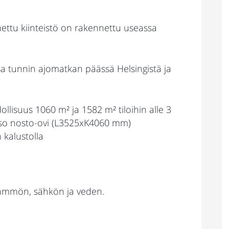
nnettu kiinteistö on rakennettu useassa
lassa tunnin ajomatkan päässä Helsingistä ja
llisuus 1060 m² ja 1582 m² tiloihin alle 3
 iso nosto-ovi (L3525xK4060 mm)
 kalustolla
slämmön, sähkön ja veden.