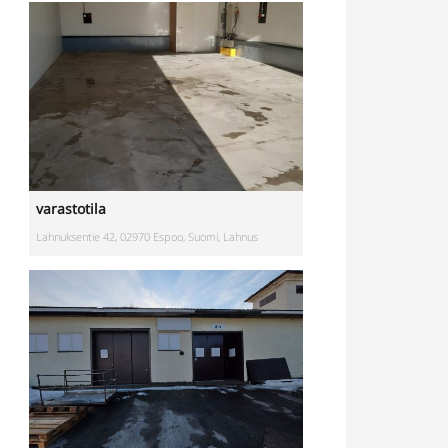
varastotila
Lahnuksentie 42, 02970 Espoo, Suomi, Lahnus