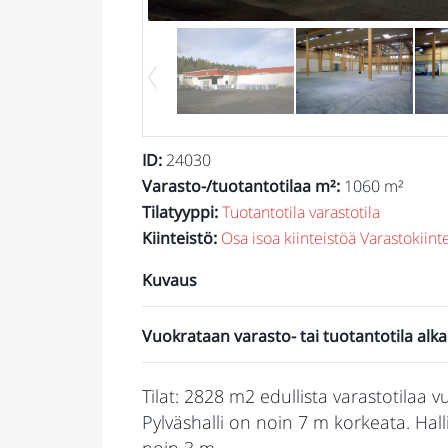
ID
:
24030
Varasto-/tuotantotilaa m²
:
1060 m²
Tilatyyppi
:
Tuotantotila
varastotila
Kiinteistö
:
Osa isoa kiinteistöä
Varastokiint
Kuvaus
Vuokrataan varasto- tai tuotantotila alk
Tilat: 2828 m2 edullista varastotilaa 
Pylväshalli on noin 7 m korkeata. Ha
noin 3 m.