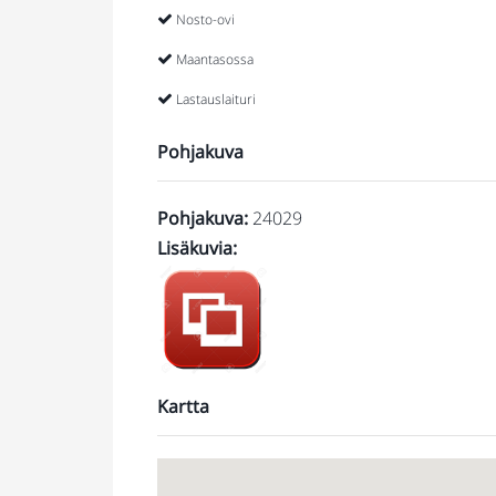
Nosto-ovi
Maantasossa
Lastauslaituri
Pohjakuva
Pohjakuva
:
24029
Lisäkuvia
:
https://jonne.smugmug.com/Toimitilat/Orima
Kaitilantie-20/
Kartta