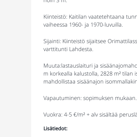
Kiinteistö: Kaitilan vaatetehtaana tu
vaiheessa 1960- ja 1970-luvuilla.
Sijainti: Kiinteistö sijaitsee Orimatti
varttitunti Lahdesta.
Muuta:lastauslaituri ja sisäänajomahdo
m korkealla kalustolla, 2828 m² tilan
mahdollistaa sisäänajon isommallakin
Vapautuminen: sopimuksen mukaan.
Vuokra: 4-5 €/m² + alv sisältää peru
Lisätiedot: