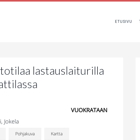
ETUSIVU
ilaa lastauslaiturilla
ttilassa
VUOKRATAAN
, Jokela
Pohjakuva
Kartta