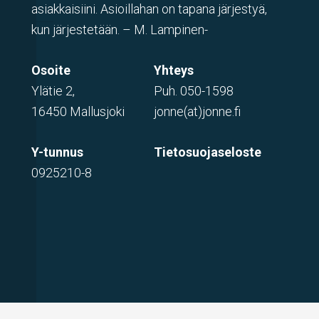
asiakkaisiini. Asioillahan on tapana järjestyä,
kun järjestetään. – M. Lampinen-
Osoite
Yhteys
Ylätie 2,
Puh.
050-1598
16450 Mallusjoki
jonne(at)jonne.fi
Y-tunnus
Tietosuojaseloste
0925210-8