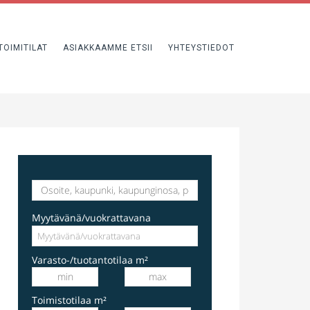
TOIMITILAT
ASIAKKAAMME ETSII
YHTEYSTIEDOT
varastotila
Hakkilankaari 1, Vantaa, Suomi, Hakkila
Myytävänä/vuokrattavana
Varasto-/tuotantotilaa m²
Toimistotilaa m²