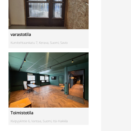
varastotila
Kumitehtaankatu 7, Kerava, Suomi, Savio
Toimistotila
Kivipyykintie 6, Vantaa, Suomi, Itä-Hakkila