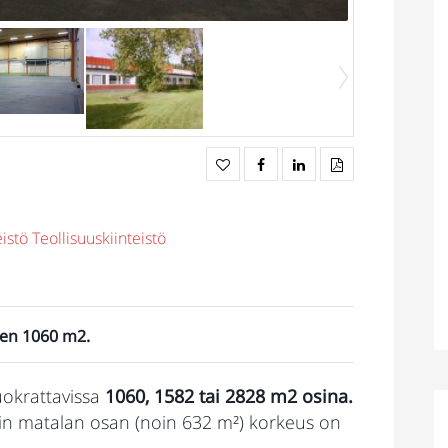
eistö
Teollisuuskiinteistö
aen 1060 m2.
vuokrattavissa
1060, 1582 tai 2828 m2 osina.
llin matalan osan (noin 632 m²) korkeus on