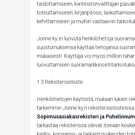
tiedottamiseen, kiinteistönvälittäjän päivä
toteuttamiseen, kirjanpitoon, laskuttamiseen,
kehittämiseen ja muihin vastaaviin tarkoituk
Jonne ky ei luovuta henkilötietoja suoramark
suostumuksensa käyttää tietojansa suoramar
mukaisesti. Käyttäjä voi myös milloin tahan
luovuttamisen suoramarkkinointitarkoituksii
1.3 Rekisteriseloste
Henkilötietojen käytöstä, mukaan lukien rek
tarkemmin Jonne ky:n rekisteriselosteiss
Sopimusasiakasrekisteri ja Puhelinnume
tarkastaa rekisterissä olevat itseään koske
kielto-, korjaamis- ja tarkastusoikeuden t