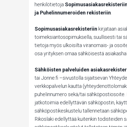
henkilötietoja
Sopimusasiakasrekisteriin
ja Puhelinnumeroiden rekisteriin
.
Sopimusasiakasrekisteriin
kirjataan asia
toimeksiantosopimuksella, suullisesti tai sä
tietoja myös ulkoisilta viranomais- ja osoi
osa yrityksen omaa sähköisestä asiakashal
Sähköisten palveluiden asiakasrekister
tai Jonne.fi –sivustolla sijaitsevan Yhtey
verkkopalvelun kautta (yhteydenottolomake)
puhelinnumero sekä/tai sähköpostiosoite.
jatkotoimia edellyttävän sähköpostin, käytt
sähköpostikeskustelu tallennetaan sähköpo
Rikoslaki edellyttää kuitenkin todisteiden s