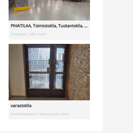
varastotila
Kumitehtaankatu 7, Kerava, Suomi, Savio
Toimistotila
Kivipyykintie 6, Vantaa, Suomi, Itä-Hakkila