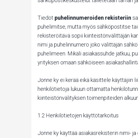
sähköpostikeskustelut talletetaan tämän jä
Tiedot
puhelinnumeroiden rekisteriin
sa
puhelimitse, mutta myös sähköpostitse tai
rekisteröitävä sopii kiinteistönvälittäjän k
nimi ja puhelinnumero joko välittäjän sähköi
puhelimeen. Mikäli asiakassuhde jatkuu, p
yrityksen omaan sähköiseen asiakashallin
Jonne ky ei kerää eikä käsittele käyttäjiin l
henkilötietoja lukuun ottamatta henkilötunn
kiinteistönvälityksen toimenpiteiden alkuu
1.2 Henkilötietojen käyttötarkoitus
Jonne ky käyttää asiakasrekisterin nimi- ja