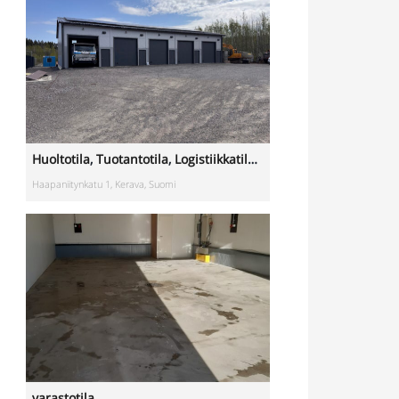
varastotila
Lahnuksentie 42, 02970 Espoo, Suomi, Lahnus