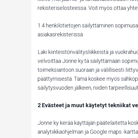
rekisteriselosteessa. Voit myös ottaa yht
1.4 henkilötietojen säilyttäminen sopimusa
asiakasrekisterissä
Laki kiinteistönvälitysliikkeistä ja vuokra
velvoittaa Jonne ky:tä säilyttämään sopimu
toimeksiantoon suoraan ja välillisesti liitt
päättymisestä. Tämä koskee myös sähköpo
säilytysvuoden jälkeen, niiden tarpeellisuu
2 Evästeet ja muut käytetyt tekniikat v
Jonne ky kerää käyttäjän päätelaitetta kos
analytiikkaohjelman ja Google maps -karttao