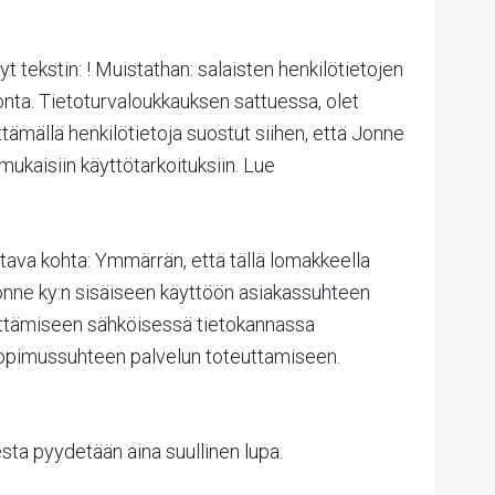
 tekstin: ! Muistathan: salaisten henkilötietojen
onta. Tietoturvaloukkauksen sattuessa, olet
tämällä henkilötietoja suostut siihen, että Jonne
mukaisiin käyttötarkoituksiin. Lue
tava kohta: Ymmärrän, että tällä lomakkeella
Jonne ky:n sisäiseen käyttöön asiakassuhteen
ilyttämiseen sähköisessä tietokannassa
n sopimussuhteen palvelun toteuttamiseen.
sta pyydetään aina suullinen lupa.