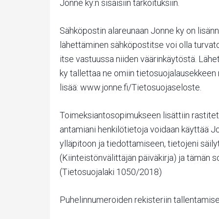
Jonne ky:n sisäisiin tarkoituksiin.
Sähköpostin alareunaan Jonne ky on lisännyt
lähettäminen sähköpostitse voi olla turvat
itse vastuussa niiden väärinkäytöstä. Lähet
ky tallettaa ne omiin tietosuojalausekkeen 
lisää: www.jonne.fi/Tietosuojaseloste.
Toimeksiantosopimukseen lisättiin rastitet
antamiani henkilötietoja voidaan käyttää 
ylläpitoon ja tiedottamiseen, tietojeni sä
(Kiinteistönvälittäjän päiväkirja) ja tämä
(Tietosuojalaki 1050/2018)
Puhelinnumeroiden rekisteriin tallentamise