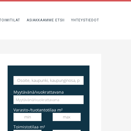
TOIMITILAT
ASIAKKAAMME ETSII
YHTEYSTIEDOT
varastotila
Hakkilankaari 1, Vantaa, Suomi, Hakkila
Myytävänä/vuokrattavana
Varasto-/tuotantotilaa m²
Toimistotilaa m²
Liiketila