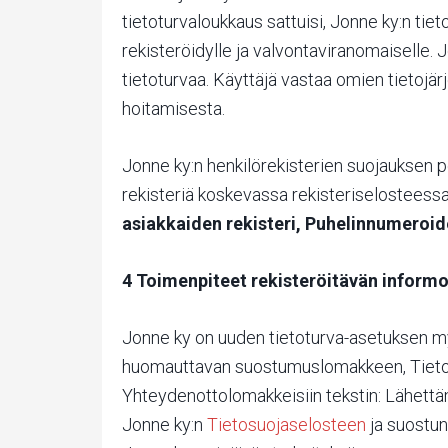
tietoturvaloukkaus sattuisi, Jonne ky:n tiet
rekisteröidylle ja valvontaviranomaiselle. J
tietoturvaa. Käyttäjä vastaa omien tietojä
hoitamisesta.
Jonne ky:n henkilörekisterien suojauksen p
rekisteriä koskevassa rekisteriselosteess
asiakkaiden rekisteri, Puhelinnumeroide
4 Toimenpiteet rekisteröitävän inform
Jonne ky on uuden tietoturva-asetuksen my
huomauttavan suostumuslomakkeen, Tietos
Yhteydenottolomakkeisiin tekstin: Lähettäm
Jonne ky:n
Tietosuojaselosteen
ja suostun 