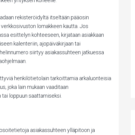
lkeen yrityksen koneelle.
adaan rekisteröidyltä itseltään pääosin
 verkkosivuston lomakkeen kautta. Jos
anssa esittelyn kohteeseen, kirjataan asiakkaan
seen kalenteriin, ajopäiväkirjaan tai
uhelinnumero siirtyy asiakassuhteen jatkuessa
taohjelmaan.
iittyviä henkilötietolain tarkoittamia arkaluonteisia
us, joka lain mukaan vaaditaan
n tai loppuun saattamiseksi.
 osoitetietoja asiakassuhteen ylläpitoon ja