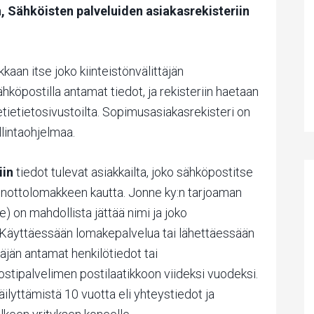
, Sähköisten palveluiden asiakasrekisteriin
kkaan itse joko kiinteistönvälittäjän
hköpostilla antamat tiedot, ja rekisteriin haetaan
tetietietosivustoilta. Sopimusasiakasrekisteri on
lintaohjelmaa.
iin
tiedot tulevat asiakkailta, joko sähköpostitse
denottolomakkeen kautta. Jonne ky:n tarjoaman
 on mahdollista jättää nimi ja joko
 Käyttäessään lomakepalvelua tai lähettäessään
äjän antamat henkilötiedot tai
stipalvelimen postilaatikkoon viideksi vuodeksi.
äilyttämistä 10 vuotta eli yhteystiedot ja