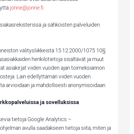
eyttä
jonne@jonne.fi
.
siakasrekisterissä ja sähköisten palveluiden
huoneiston välitysliikkeistä 15.12.2000/1075 10§
sasiakkaiden henkilötietoja sisältävät ja muut
yvät asiakirjat viiden vuoden ajan toimeksiannon
steja. Lain edellyttämän viiden vuoden
tta arvioidaan ja mahdollisesti anonymisoidaan.
erkkopalveluissa ja sovelluksissa
kevia tietoja Google Analytics –
hjelman avulla saadakseen tietoja siitä, miten ja