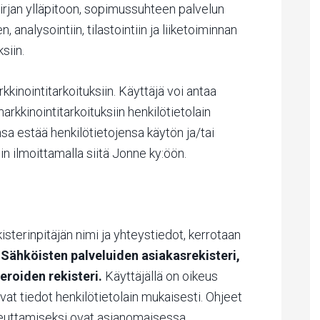
kirjan ylläpitoon, sopimussuhteen palvelun
 analysointiin, tilastointiin ja liiketoiminnan
siin.
kinointitarkoituksiin. Käyttäjä voi antaa
kkinointitarkoituksiin henkilötietolain
sa estää henkilötietojensa käytön ja/tai
n ilmoittamalla siitä Jonne ky:öön.
isterinpitäjän nimi ja yhteystiedot, kerrotaan
a
Sähköisten palveluiden asiakasrekisteri,
roiden rekisteri.
Käyttäjällä on oikeus
vat tiedot henkilötietolain mukaisesti. Ohjeet
oteuttamiseksi ovat asianomaisessa