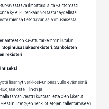
oturvavastaava ilmoittaisi siitä välittömästi
onne ky ei kuitenkaan voi taata täydellistä
rjestelmiensä tietoturvan asianmukaisesta
eriaatteet on kuvattu tarkemmin kutakin
a:
Sopimusasiakasrekisteri
,
Sähköisten
n rekisteri.
oimiseksi
ötä lisännyt verkkosivun pääsivulle evästeistä
uojaseloste –linkin ja
ällä tämän viestin kuittaan, että olen lukenut
viestiin liitettyjen henkilötietojeni tallentamiseen