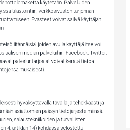
ydenottolomaketta käytetään. Palveluiden
:ssä tilastointiin, verkkosivuston tarjonnan
tuottamiseen. Evästeet voivat säilyä käyttäjän
an.
teisöliitännäisiä, joiden avulla käyttäjä itse voi
osiaalisen median palveluihin. Facebook, Twitter,
vat palveluntarjoajat voivat kerätä tietoa
htojensa mukaisesti.
eisesti hyväksyttävällä tavalla ja tehokkaasti ja
tämään asiattomien pääsyn tietojärjestelmiinsä.
ien, salaustekniikoiden ja turvallisten
ksen 4. artiklan 14) kohdassa selostettu