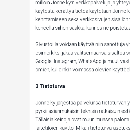
milloin Jonne ky:n verkkopalveluja ja yhte
käytöstä kerättyä tietoa käytetään Jonne ky
kehittämiseen sekä verkkosivujen sisällön 
koneella siihen saakka, kunnes ne poisteta
Sivustoilla voidaan käyttää niin sanottuja yh
esimerkiksi jakaa valitsemaansa sisältöä s
Google, Instagram, WhatsApp ja muut vastaa
omien, kulloinkin voimassa olevien käyttöe
3 Tietoturva
Jonne ky järjestää palvelunsa tietoturvan yl
pyrkii asianmukaisin teknisin ratkaisuin es
Tällaisia keinoja ovat muun muassa palomuur
laitetilojen käyttö. Mikäli tietoturva-asetu