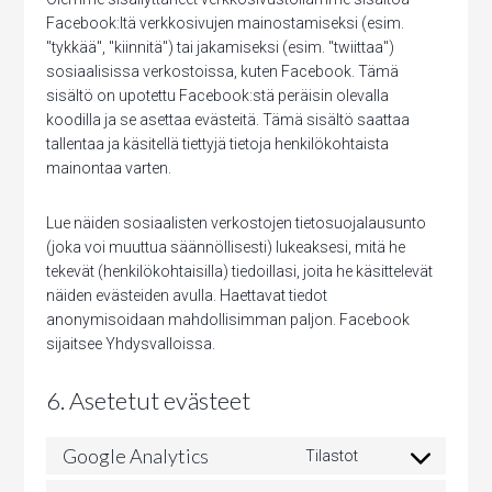
Facebook:ltä verkkosivujen mainostamiseksi (esim.
"tykkää", "kiinnitä") tai jakamiseksi (esim. "twiittaa")
sosiaalisissa verkostoissa, kuten Facebook. Tämä
sisältö on upotettu Facebook:stä peräisin olevalla
koodilla ja se asettaa evästeitä. Tämä sisältö saattaa
tallentaa ja käsitellä tiettyjä tietoja henkilökohtaista
mainontaa varten.
Lue näiden sosiaalisten verkostojen tietosuojalausunto
(joka voi muuttua säännöllisesti) lukeaksesi, mitä he
tekevät (henkilökohtaisilla) tiedoillasi, joita he käsittelevät
näiden evästeiden avulla. Haettavat tiedot
anonymisoidaan mahdollisimman paljon. Facebook
sijaitsee Yhdysvalloissa.
6. Asetetut evästeet
Google Analytics
Tilastot
Consent
to