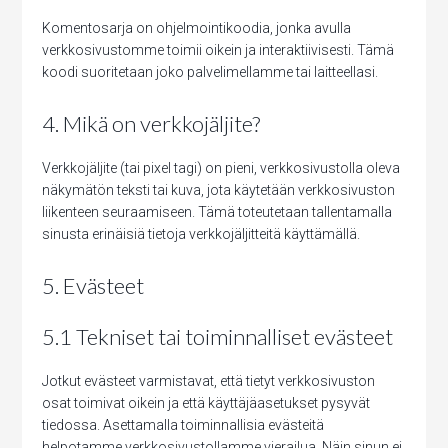
Komentosarja on ohjelmointikoodia, jonka avulla
verkkosivustomme toimii oikein ja interaktiivisesti. Tämä
koodi suoritetaan joko palvelimellamme tai laitteellasi.
4. Mikä on verkkojäljite?
Verkkojäljite (tai pixel tagi) on pieni, verkkosivustolla oleva
näkymätön teksti tai kuva, jota käytetään verkkosivuston
liikenteen seuraamiseen. Tämä toteutetaan tallentamalla
sinusta erinäisiä tietoja verkkojäljitteitä käyttämällä.
5. Evästeet
5.1 Tekniset tai toiminnalliset evästeet
Jotkut evästeet varmistavat, että tietyt verkkosivuston
osat toimivat oikein ja että käyttäjäasetukset pysyvät
tiedossa. Asettamalla toiminnallisia evästeitä
helpotamme verkkosivustollamme vierailua. Näin sinun ei