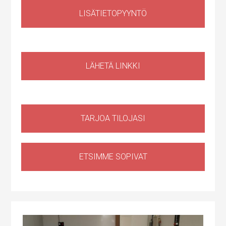
LISÄTIETOPYYNTÖ
Liiketila
,
Huoltotila
Ruosilantie 14g, 00390 Helsinki, Suomi, Konala
LÄHETÄ LINKKI
TARJOA TILOJASI
ETSIMME SOPIVAT
Huoltotila
,
Tuotantotila
,
Logistiikkatila
,
Sähköauton lataus kiinteistössä
Haapaniitynkatu 1, Kerava, Suomi