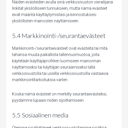
Näiden evästeiden avulla sinä verkkosivuston vierailijana
linkität yksilölliseen tunnukseen, mutta nämä evästeet
eivät määritä käyttäytymistäsi ja kiinnostuksesi
yksilöllisten mainosten näyttämiseen.
5.4 Markkinointi-/seurantaevästeet
Markkinointi-/seurantaevästeet ovat evästeitä tai mitä
tahansa muuta paikallista tallennusmuotoa, joita
käytetään käyttäjäprofiilien luomiseen mainonnan
näyttämiseksi tai käyttäjän seuraamiseksi tällä
verkkosivustolla tai useilla verkkosivustoilla vastaavia
markkinointitarkoituksia varten.
Koska nämä evästeet on merkitty seurantaevästeiksi,
pyydämme lupaasi niiden sijoittamiseen.
5.5 Sosiaalinen media
Olemme sisällyttäneet verkkosivustollamme sisältöä