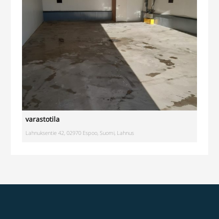
varastotila
Lahnuksentie 42, 02970 Espoo, Suomi, Lahnus