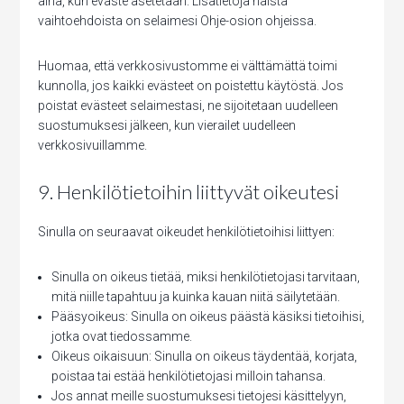
aina, kun eväste asetetaan. Lisätietoja näistä
vaihtoehdoista on selaimesi Ohje-osion ohjeissa.
Huomaa, että verkkosivustomme ei välttämättä toimi
kunnolla, jos kaikki evästeet on poistettu käytöstä. Jos
poistat evästeet selaimestasi, ne sijoitetaan uudelleen
suostumuksesi jälkeen, kun vierailet uudelleen
verkkosivuillamme.
9. Henkilötietoihin liittyvät oikeutesi
Sinulla on seuraavat oikeudet henkilötietoihisi liittyen:
Sinulla on oikeus tietää, miksi henkilötietojasi tarvitaan,
mitä niille tapahtuu ja kuinka kauan niitä säilytetään.
Pääsyoikeus: Sinulla on oikeus päästä käsiksi tietoihisi,
jotka ovat tiedossamme.
Oikeus oikaisuun: Sinulla on oikeus täydentää, korjata,
poistaa tai estää henkilötietojasi milloin tahansa.
Jos annat meille suostumuksesi tietojesi käsittelyyn,