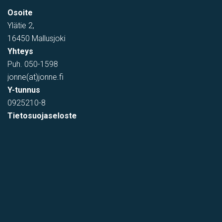
Osoite
Tehtaantie 1, Vihti, Suomi
Ylätie 2,
16450 Mallusjoki
Yhteys
Puh.
050-1598
jonne(at)jonne.fi
Y-tunnus
0925210-8
Tietosuojaseloste
varastotila
Kumitehtaankatu 7, Kerava, Suomi, Savio