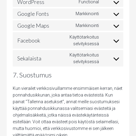
WordPress
Functional
Consent
service
to
Google Fonts
google-
Markkinointi
Consent
service
analytics
to
Google Maps
wordpress
Markkinointi
Consent
service
to
google-
Käyttötarkoitus
Facebook
service
fonts
Consent
selvityksessä
google-
to
Käyttötarkoitus
maps
service
Sekalaista
Consent
selvityksessä
facebook
to
7. Suostumus
service
sekalaista
Kun vierailet verkkosivuillamme ensimmäisen kerran, näet
ponnahdusikkunan, joka antaa tietoa evästeistä. Kun
painat “Tallenna asetukset”, annat meille suostumuksesi
käyttää ponnahdusikkunassa valitsemiasi evästeitä ja
ohjelmalisäkkeitä, jotka näissä evästekäytänteissä
esitellään. Voit ottaa evästeet pois käytöstä selaimellasi,
mutta huomioi, että verkkosivustomme ei sen jälkeen
välttämättä enää toimi oikein.