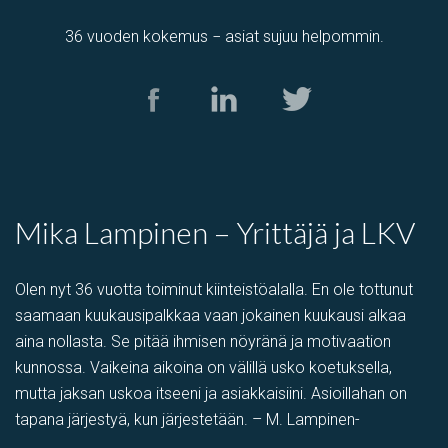
36 vuoden kokemus − asiat sujuu helpommin.
Tuotantotila
,
varastotila
Kolamiilunkuja 3, Vantaa, Suomi, Piispankylä, Åby
Mika Lampinen – Yrittäjä ja LKV
Olen nyt 36 vuotta toiminut kiinteistöalalla. En ole tottunut
saamaan kuukausipalkkaa vaan jokainen kuukausi alkaa
aina nollasta. Se pitää ihmisen nöyränä ja motivaation
kunnossa. Vaikeina aikoina on välillä usko koetuksella,
mutta jaksan uskoa itseeni ja asiakkaisiini. Asioillahan on
tapana järjestyä, kun järjestetään. – M. Lampinen-
PIHATILAA
,
Toimistotila
,
Tuotantotila
,
varastotila
,
Showroom