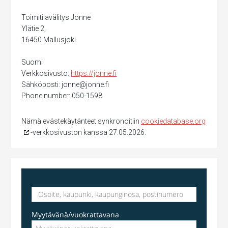
Toimitilavälitys Jonne
Ylätie 2,
16450 Mallusjoki
Suomi
Verkkosivusto:
https://jonne.fi
Sähköposti:
jonne@
jonne.fi
Phone number: 050-1598
Nämä evästekäytänteet synkronoitiin
cookiedatabase.org
-verkkosivuston kanssa 27.05.2026.
Myytävänä/vuokrattavana