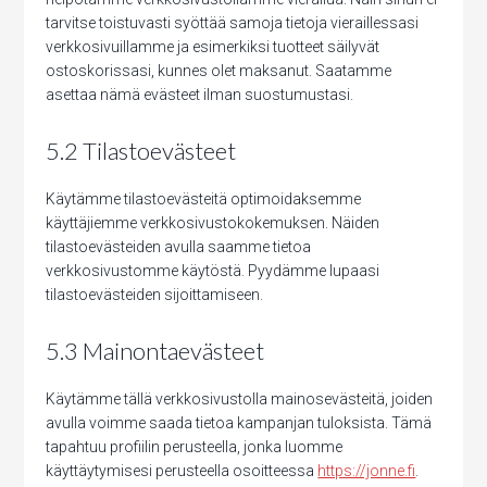
tarvitse toistuvasti syöttää samoja tietoja vieraillessasi
verkkosivuillamme ja esimerkiksi tuotteet säilyvät
ostoskorissasi, kunnes olet maksanut. Saatamme
asettaa nämä evästeet ilman suostumustasi.
5.2 Tilastoevästeet
Käytämme tilastoevästeitä optimoidaksemme
käyttäjiemme verkkosivustokokemuksen. Näiden
tilastoevästeiden avulla saamme tietoa
verkkosivustomme käytöstä. Pyydämme lupaasi
tilastoevästeiden sijoittamiseen.
5.3 Mainontaevästeet
Käytämme tällä verkkosivustolla mainosevästeitä, joiden
avulla voimme saada tietoa kampanjan tuloksista. Tämä
tapahtuu profiilin perusteella, jonka luomme
käyttäytymisesi perusteella osoitteessa
https://jonne.fi
.