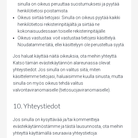
sinulla on oikeus peruuttaa suostumuksesi ja pyytää
henkilötietosi poistamista.
Oikeus siirtää tietojasi: Sinulla on oikeus pyytää kaikki
henkilötietosi rekisterinpitäjältä ja siirtää ne
kokonaisuudessaan toiselle rekisterinpitäjälle.
Oikeus vastustaa: voit vastustaa tietojesi käsittelyä.
Noudatamme tätä, ellei käsittelyyn ole perusteltua syytä.
Jos haluat käyttää näitä oikeuksia, ota meihin yhteyttä.
Katso tämän evästekäytännön alareunassa olevat
yhteystiedot. Jos sinulla on valitus siitä, miten
käsittelemme tietojasi, haluaisimme kuulla sinusta, mutta
sinulla on myös oikeus tehdä valitus
valvontaviranomaiselle (tietosuojaviranomaiselle).
10. Yhteystiedot
Jos sinulla on kysyttävää ja/tai kommentteja
evästekäytännöstämme ja tästä lausunnosta, ota meihin
yhteyttä käyttämällä seuraavia yhteystietoja: