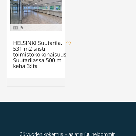
6
HELSINKI Suutarila.
531 m2 siisti
toimistokokonaisuus
Suutarilassa 500 m
kehä 3:lta
36 vuoden kokemus − asiat sujuu helpommin.