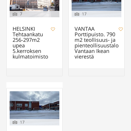
7
17
HELSINKI
VANTAA
Tehtaankatu
Porttipuisto. 790
256-297m2
m2 teollisuus- ja
upea
pienteollisuustalo
5.kerroksen
Vantaan Ikean
kulmatoimisto
vierestä
17