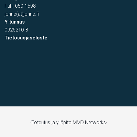
Puh.
050-1598
jonne(at)jonne.fi
Y-tunnus
0925210-8
Tietosuojaseloste
·Toteutus ja ylläpito
MMD Networks·