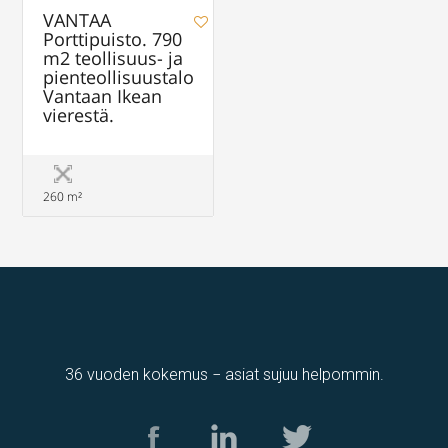
VANTAA
Porttipuisto. 790
m2 teollisuus- ja
pienteollisuustalo
Vantaan Ikean
vierestä.
260 m²
36 vuoden kokemus − asiat sujuu helpommin.