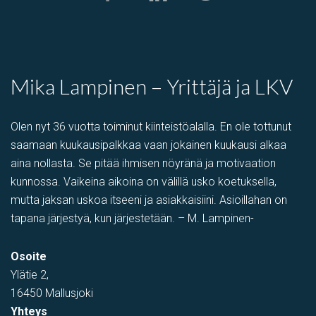
Mika Lampinen – Yrittäjä ja LKV
Olen nyt 36 vuotta toiminut kiinteistöalalla. En ole tottunut
saamaan kuukausipalkkaa vaan jokainen kuukausi alkaa
aina nollasta. Se pitää ihmisen nöyränä ja motivaation
kunnossa. Vaikeina aikoina on välillä usko koetuksella,
mutta jaksan uskoa itseeni ja asiakkaisiini. Asioillahan on
tapana järjestyä, kun järjestetään. – M. Lampinen-
Osoite
Ylätie 2,
16450 Mallusjoki
Yhteys