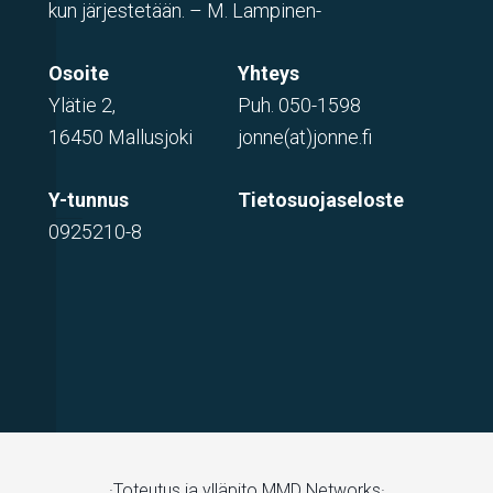
kun järjestetään. – M. Lampinen-
Osoite
Yhteys
Ylätie 2,
Puh.
050-1598
16450 Mallusjoki
jonne(at)jonne.fi
Y-tunnus
Tietosuojaseloste
0925210-8
·Toteutus ja ylläpito
MMD Networks·