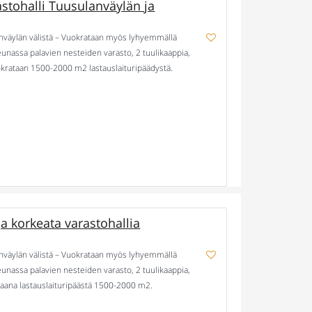
tohalli Tuusulanväylän ja
enväylän välistä – Vuokrataan myös lyhyemmällä
eunassa palavien nesteiden varasto, 2 tuulikaappia,
okrataan 1500-2000 m2 lastauslaituripäädystä.
 Muuta: sisään ajettavan hallin vapaa korkeus 8,5 […]
a korkeata varastohallia
enväylän välistä – Vuokrataan myös lyhyemmällä
eunassa palavien nesteiden varasto, 2 tuulikaappia,
paana lastauslaituripäästä 1500-2000 m2.
 Muuta: sisään ajettavan hallin vapaa korkeus 8,5 […]