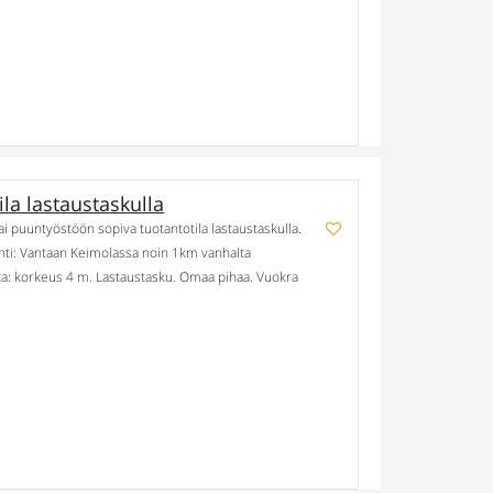
la lastaustaskulla
ai puuntyöstöön sopiva tuotantotila lastaustaskulla.
jainti: Vantaan Keimolassa noin 1km vanhalta
ta: korkeus 4 m. Lastaustasku. Omaa pihaa. Vuokra