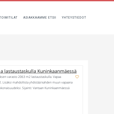
TOIMITILAT
ASIAKKAAMME ETSII
YHTEYSTIEDOT
a lastaustaskulla Kuninkaanmäessä
oksen varasto 2063 m2 lastaustaskulla. Vapaa
2. Lisäksi mahdollista yhdistää kahden muun vapaana
okonaisuudeksi. Sijainti: Vantaan Kuninkaanmäessä
Muuta: […]