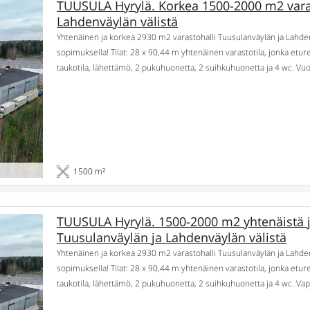
TUUSULA Hyrylä. Korkea 1500-2000 m2 varas
Lahdenväylän välistä
Yhtenäinen ja korkea 2930 m2 varastohalli Tuusulanväylän ja Lahd
sopimuksella! Tilat: 28 x 90,44 m yhtenäinen varastotila, jonka etur
taukotila, lähettämö, 2 pukuhuonetta, 2 suihkuhuonetta ja 4 wc. Vu
Sijainti: Tuusulan Hyrylässä Tuusulanväylän ja Lahdenväylän välissä.
1500 m²
TUUSULA Hyrylä. 1500-2000 m2 yhtenäistä j
Tuusulanväylän ja Lahdenväylän välistä
Yhtenäinen ja korkea 2930 m2 varastohalli Tuusulanväylän ja Lahd
sopimuksella! Tilat: 28 x 90,44 m yhtenäinen varastotila, jonka etur
taukotila, lähettämö, 2 pukuhuonetta, 2 suihkuhuonetta ja 4 wc. Va
Sijainti: Tuusulan Hyrylässä Tuusulanväylän ja Lahdenväylän välissä.