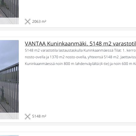
2063 m²
VANTAA Kuninkaanmäki. 5148 m2 varastotil
5148 m2 varastotila lastaustaskulla Kuninkaanmäessä Tilat: 1. kerr
nosto-ovella ja 1370 m2 nosto-ovella, yhteensä 5148 m2. Jaettaviss
Kuninkaanmäessä noin 800 m lahdenväylältä (4-tie) ja noin 600 m K
metriä. Lattian alapohjan kantavuus on vähintään 1000 kg/m². Kuor
5148 m²