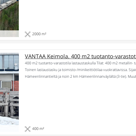
2000 m²
VANTAA Keimola. 400 m2 tuotanto-varastoti
400 m2 tuotanto-varastotila lastaustaskulla Tilat: 400 m2 metallin- t
Toinen lastaustasku ja toimisto-/minikeittiötilaa vuokrattavissa. Si
Hämeenlinnantieltä ja noin 2 km Hämeenlinnanväylältä (3-tie). Muu
3800 €+ alv/kk. 3 kk takuu. Vapautuminen: sopimuksen mukaan.
400 m²