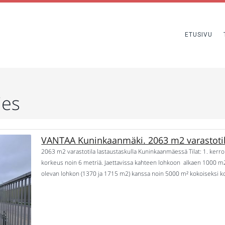
ETUSIVU
ies
VANTAA Kuninkaanmäki. 2063 m2 varastotil
2063 m2 varastotila lastaustaskulla Kuninkaanmäessä Tilat: 1. kerr
korkeus noin 6 metriä. Jaettavissa kahteen lohkoon alkaen 1000 m
olevan lohkon (1370 ja 1715 m2) kanssa noin 5000 m² kokoiseksi k
noin 800 m lahdenväylältä (4-tie) ja noin 600 m Koivukylänväylältä. 