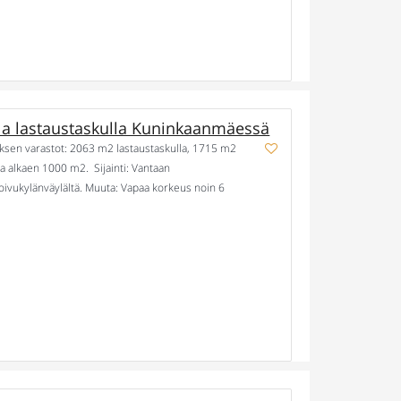
a lastaustaskulla Kuninkaanmäessä
oksen varastot: 2063 m2 lastaustaskulla, 1715 m2
a alkaen 1000 m2. Sijainti: Vantaan
oivukylänväylältä. Muuta: Vapaa korkeus noin 6
mitettavuutta on mahdollista […]