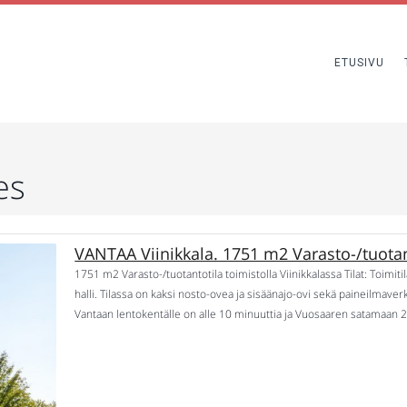
ETUSIVU
es
VANTAA Viinikkala. 1751 m2 Varasto-/tuotant
1751 m2 Varasto-/tuotantotila toimistolla Viinikkalassa Tilat: Toimit
halli. Tilassa on kaksi nosto-ovea ja sisäänajo-ovi sekä paineilmaverkk
Vantaan lentokentälle on alle 10 minuuttia ja Vuosaaren satamaan
Valokuitu. Huonekaapelointi nykytilanteessa CAT5-tasoinen. Autopaik
Vastuullisuus BREEAM Very Good. Vapautuminen: […]