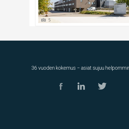
5
36 vuoden kokemus − asiat sujuu helpommin