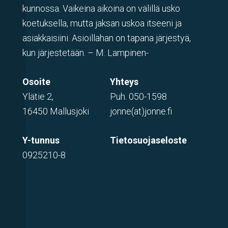
kunnossa. Vaikeina aikoina on välillä usko
koetuksella, mutta jaksan uskoa itseeni ja
asiakkaisiini. Asioillahan on tapana järjestyä,
kun järjestetään. – M. Lampinen-
Osoite
Yhteys
Ylätie 2,
Puh.
050-1598
16450 Mallusjoki
jonne(at)jonne.fi
Y-tunnus
Tietosuojaseloste
0925210-8