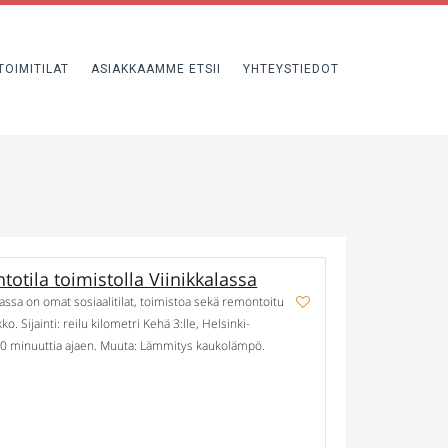
TOIMITILAT
ASIAKKAAMME ETSII
YHTEYSTIEDOT
otila toimistolla Viinikkalassa
ilassa on omat sosiaalitilat, toimistoa sekä remontoitu
o. Sijainti: reilu kilometri Kehä 3:lle, Helsinki-
 20 minuuttia ajaen. Muuta: Lämmitys kaukolämpö.
koja. Sähköautojen latauspisteet kiinteistöllä.