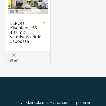
8
ESPOO
Kivenlahti. 55-
137 m2
valmistuskeittiö
Espoossa
55 m²
36 vuoden kokemus − asiat sujuu helpommin.