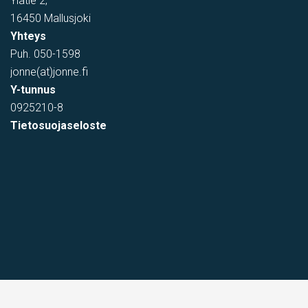
Ylätie 2,
16450 Mallusjoki
Yhteys
Puh.
050-1598
jonne(at)jonne.fi
Y-tunnus
0925210-8
Tietosuojaseloste