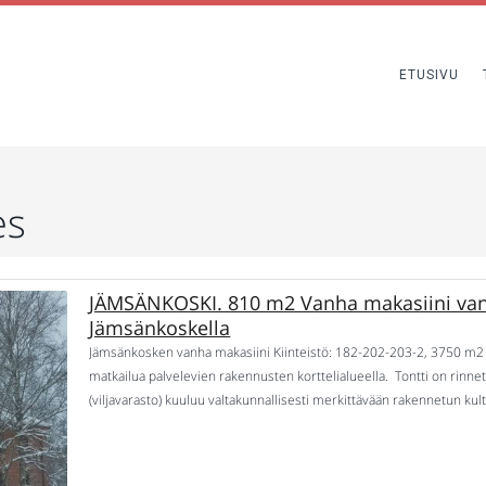
ETUSIVU
es
JÄMSÄNKOSKI. 810 m2 Vanha makasiini van
Jämsänkoskella
Jämsänkosken vanha makasiini Kiinteistö: 182-202-203-2, 3750 m2 si
matkailua palvelevien rakennusten korttelialueella. Tontti on rinne
(viljavarasto) kuuluu valtakunnallisesti merkittävään rakennetun k
teollisuusympäristö), joten makasiinikin on suojeltu. Makasiini: 
tiiliverhottu makasiini, jossa tilat kolmessa kerroksessa. Rakennuks