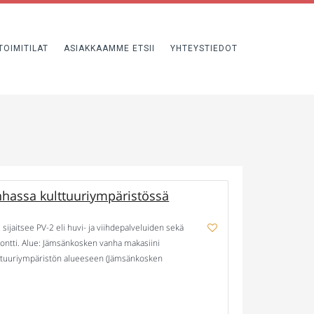
TOIMITILAT
ASIAKKAAMME ETSII
YHTEYSTIEDOT
hassa kulttuuriympäristössä
jaitsee PV-2 eli huvi- ja viihdepalveluiden sekä
tontti. Alue: Jämsänkosken vanha makasiini
ulttuuriympäristön alueeseen (Jämsänkosken
vuonna 1914 käyttöön otettu 810 m2 puurunkoinen
essa on ollut […]