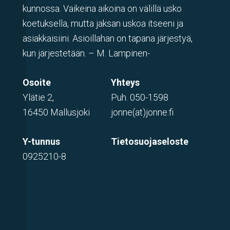
kunnossa. Vaikeina aikoina on välillä usko
koetuksella, mutta jaksan uskoa itseeni ja
asiakkaisiini. Asioillahan on tapana järjestyä,
kun järjestetään. – M. Lampinen-
Osoite
Yhteys
Ylätie 2,
Puh.
050-1598
16450 Mallusjoki
jonne(at)jonne.fi
Y-tunnus
Tietosuojaseloste
0925210-8