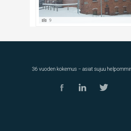
9
36 vuoden kokemus − asiat sujuu helpommin