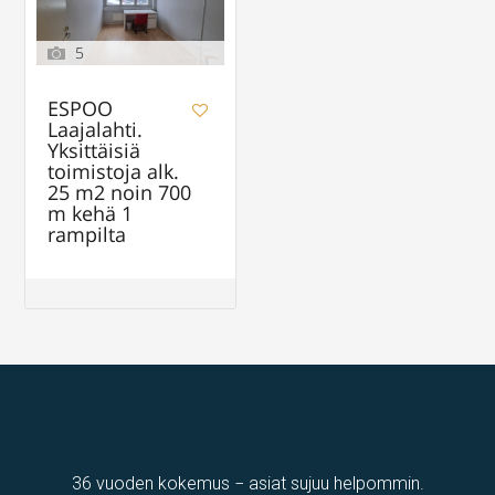
5
ESPOO
Laajalahti.
Yksittäisiä
toimistoja alk.
25 m2 noin 700
m kehä 1
rampilta
36 vuoden kokemus − asiat sujuu helpommin.