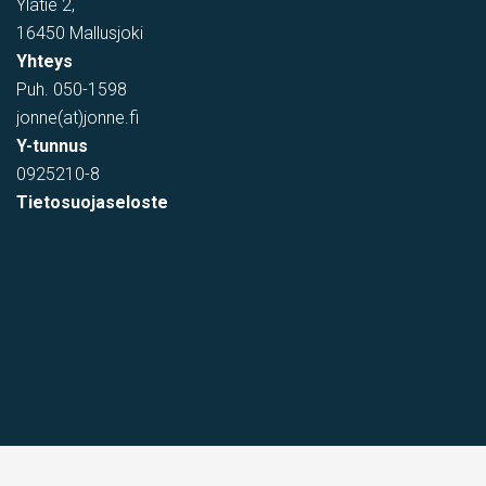
Ylätie 2,
16450 Mallusjoki
Yhteys
Puh.
050-1598
jonne(at)jonne.fi
Y-tunnus
0925210-8
Tietosuojaseloste