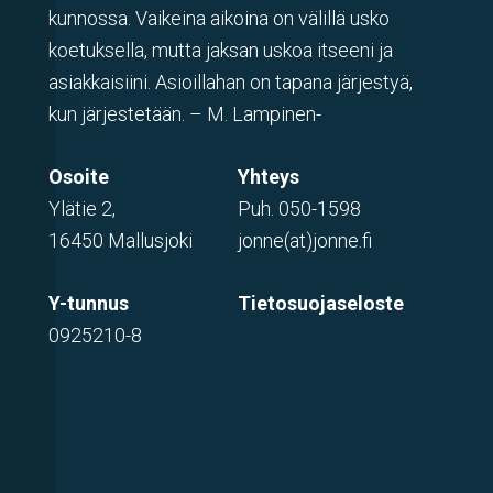
kunnossa. Vaikeina aikoina on välillä usko
koetuksella, mutta jaksan uskoa itseeni ja
asiakkaisiini. Asioillahan on tapana järjestyä,
kun järjestetään. – M. Lampinen-
Osoite
Yhteys
Ylätie 2,
Puh.
050-1598
16450 Mallusjoki
jonne(at)jonne.fi
Y-tunnus
Tietosuojaseloste
0925210-8