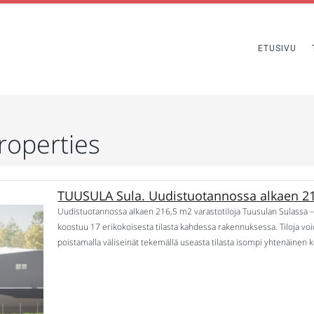
ETUSIVU
roperties
TUUSULA Sula. Uudistuotannossa alkaen 21
Uudistuotannossa alkaen 216,5 m2 varastotiloja Tuusulan Sulassa –
koostuu 17 erikokoisesta tilasta kahdessa rakennuksessa. Tiloja voida
poistamalla väliseinät tekemällä useasta tilasta isompi yhtenäinen k
väliseinien, WC:n tai parven rakentaminen, joka voidaan hyvittää kau
rakennuksessa: Varasto 1: […]