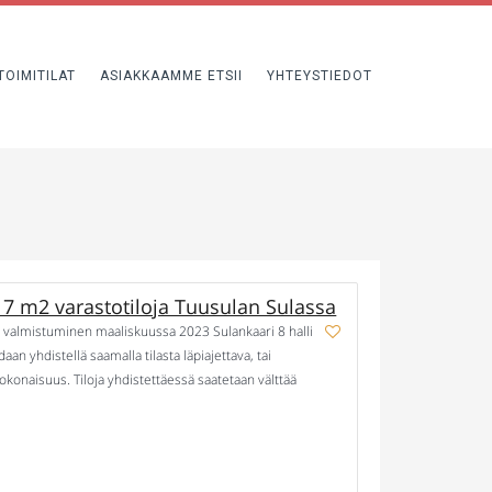
TOIMITILAT
ASIAKKAAMME ETSII
YHTEYSTIEDOT
7 m2 varastotiloja Tuusulan Sulassa
 valmistuminen maaliskuussa 2023 Sulankaari 8 halli
an yhdistellä saamalla tilasta läpiajettava, tai
okonaisuus. Tiloja yhdistettäessä saatetaan välttää
ppahinnassa. Vapaat tilat 12:sta hallin