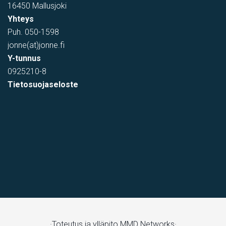
16450 Mallusjoki
Yhteys
Puh.
050-1598
jonne(at)jonne.fi
Y-tunnus
0925210-8
Tietosuojaseloste
·Toteutus ja ylläpito
MMD Networks·