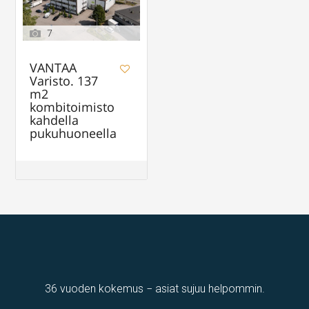
7
VANTAA
Varisto. 137
m2
kombitoimisto
kahdella
pukuhuoneella
36 vuoden kokemus − asiat sujuu helpommin.