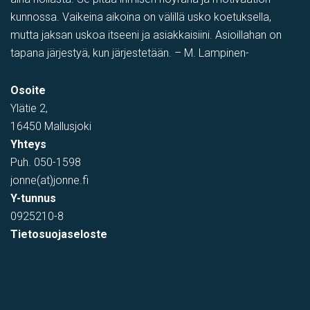
kunnossa. Vaikeina aikoina on välillä usko koetuksella,
mutta jaksan uskoa itseeni ja asiakkaisiini. Asioillahan on
tapana järjestyä, kun järjestetään. – M. Lampinen-
Osoite
Ylätie 2,
16450 Mallusjoki
Yhteys
Puh.
050-1598
jonne(at)jonne.fi
Y-tunnus
0925210-8
Tietosuojaseloste