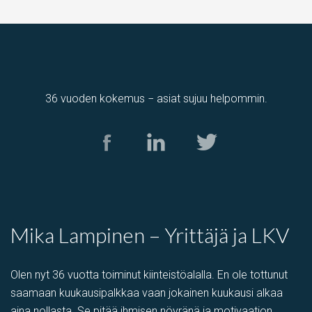
36 vuoden kokemus − asiat sujuu helpommin.
Mika Lampinen – Yrittäjä ja LKV
Olen nyt 36 vuotta toiminut kiinteistöalalla. En ole tottunut
saamaan kuukausipalkkaa vaan jokainen kuukausi alkaa
aina nollasta. Se pitää ihmisen nöyränä ja motivaation