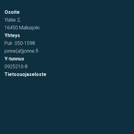
Osoite
Ylätie 2,
16450 Mallusjoki
Yhteys
Puh.
050-1598
jonne(at)jonne.fi
Y-tunnus
0925210-8
Tietosuojaseloste