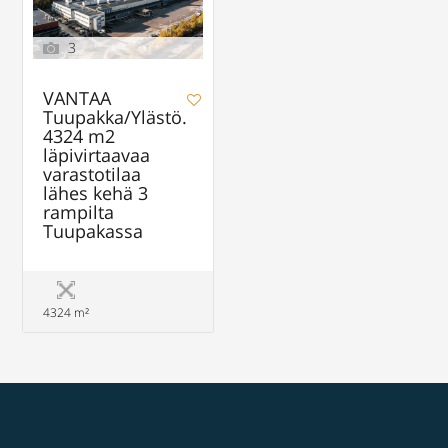
3
VANTAA
Tuupakka/Ylästö.
4324 m2
läpivirtaavaa
varastotilaa
lähes kehä 3
rampilta
Tuupakassa
4324 m²