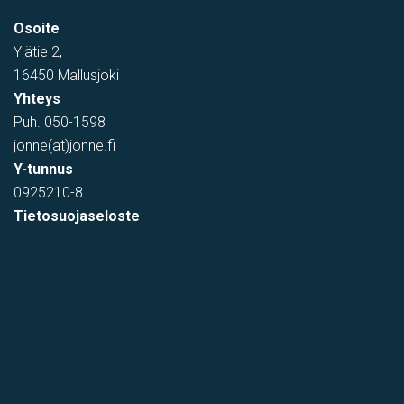
Osoite
Ylätie 2,
16450 Mallusjoki
Yhteys
Puh.
050-1598
jonne(at)jonne.fi
Y-tunnus
0925210-8
Tietosuojaseloste