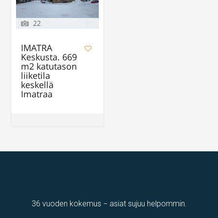
22
IMATRA
Keskusta. 669
m2 katutason
liiketila
keskellä
Imatraa
36 vuoden kokemus − asiat sujuu helpommin.