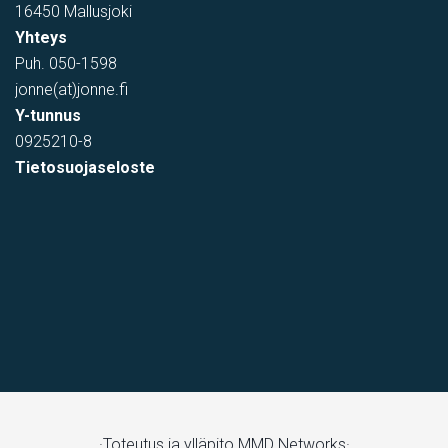
16450 Mallusjoki
Yhteys
Puh.
050-1598
jonne(at)jonne.fi
Y-tunnus
0925210-8
Tietosuojaseloste
·Toteutus ja ylläpito
MMD Networks·