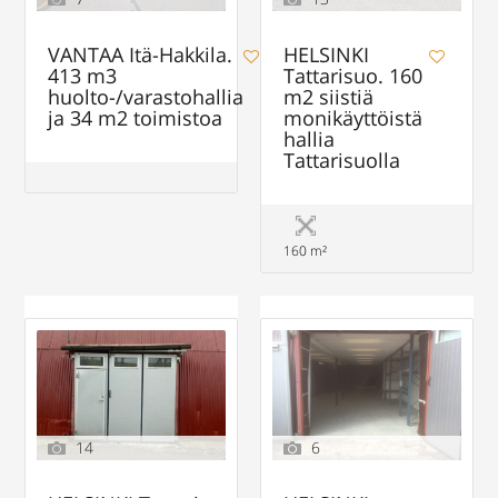
VANTAA Itä-Hakkila.
HELSINKI
413 m3
Tattarisuo. 160
huolto-/varastohallia
m2 siistiä
ja 34 m2 toimistoa
monikäyttöistä
hallia
Tattarisuolla
160 m²
14
6