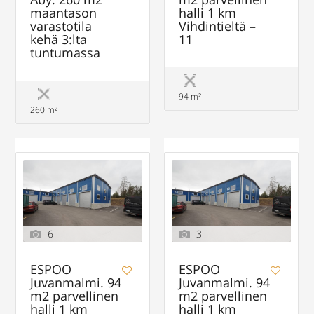
maantason
halli 1 km
varastotila
Vihdintieltä –
kehä 3:lta
11
tuntumassa
94 m²
260 m²
6
3
ESPOO
ESPOO
Juvanmalmi. 94
Juvanmalmi. 94
m2 parvellinen
m2 parvellinen
halli 1 km
halli 1 km