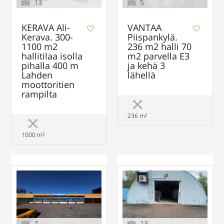
13
5
KERAVA Ali-
VANTAA
Kerava. 300-
Piispankylä.
1100 m2
236 m2 halli 70
hallitilaa isolla
m2 parvella E3
pihalla 400 m
ja kehä 3
Lahden
lähellä
moottoritien
rampilta
236 m²
1000 m²
7
13