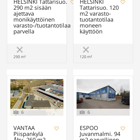
HELSINKI Tattarisuo.
HELSINKI
290 m2 sisään
Tattarisuo. 120
ajettava
m2 varasto-
monikäyttöinen
tuotantotilaa
varasto-/tuotantotilaa
moneen
parvella
käyttöön
290 m²
120 m²
6
6
VANTAA
ESPOO
Piispankylä
Juvanmalmi. 94
Åby. 260 m2
m2 parvellinen