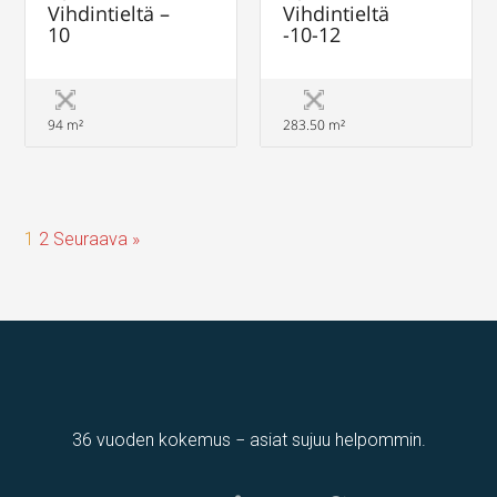
Vihdintieltä –
Vihdintieltä
10
-10-12
94 m²
283.50 m²
1
2
Seuraava »
36 vuoden kokemus − asiat sujuu helpommin.