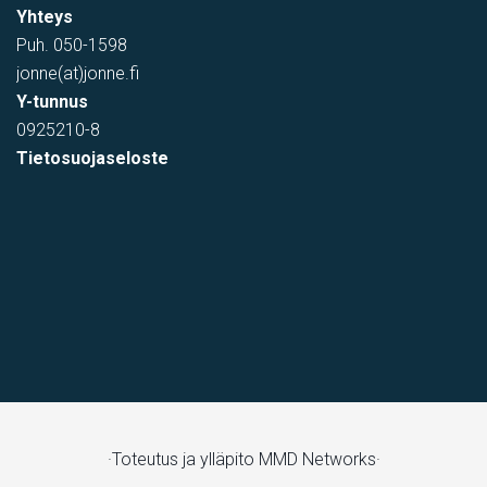
Yhteys
Puh.
050-1598
jonne(at)jonne.fi
Y-tunnus
0925210-8
Tietosuojaseloste
·Toteutus ja ylläpito
MMD Networks·